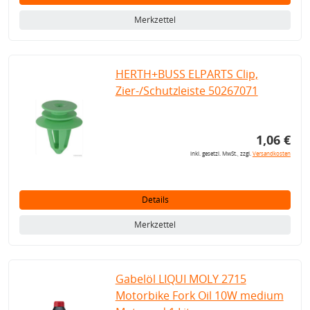
Merkzettel
HERTH+BUSS ELPARTS Clip,
Zier-/Schutzleiste 50267071
1,06 €
inkl. gesetzl. MwSt., zzgl.
Versandkosten
Details
Merkzettel
Gabelöl LIQUI MOLY 2715
Motorbike Fork Oil 10W medium