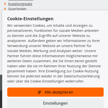
Kupplungssatz
Querlenker
Radlager
Cookie-Einstellungen
Stoßdämpfer
Wir verwenden Cookies, um Inhalte und Anzeigen zu
personalisieren, Funktionen für soziale Medien anbieten
TecDoc Inside
zu können und die Zugriffe auf unserer Website zu
analysieren. Außerdem geben wir Informationen zu Ihrer
Verwendung unserer Website an unsere Partner für
soziale Medien, Werbung und Analysen weiter. Unsere
Partner führen diese Informationen möglicherweise mit
Die hier angezeigten Daten insbesondere die gesamte Datenbank dürfen
weiteren Daten zusammen, die Sie ihnen bereit gestellt
nicht kopiert werden.
haben oder die sie im Rahmen Ihrer Nutzung der Dienste
gesammelt haben. Ihre Einwilligung zur Cookie-Nutzung
Es ist zu unterlassen, die Daten oder die gesamte Datenbank ohne
können Sie jederzeit wieder in der Datenschutzerklärung
vorherige Zustimmung von TecDoc zu vervielfältigen, zu verbreiten
oder über die Cookie-Einstellungen widerrufen.
und/oder diese Handlungen durch Dritte ausführen zu lassen. Ein
Zuwiderhandeln stellt eine Urheberrechtsverletzung dar und wird verfolgt.
Alle akzeptieren
Bitte prüfen Sie, ob das über unseren Onlineshop identifizierte Ersatzteil
auch tatsächlich dem gesuchten Ersatzteil entspricht.
Einstellungen
Gegebenenfalls sind ergänzende Informationen notwendig, um