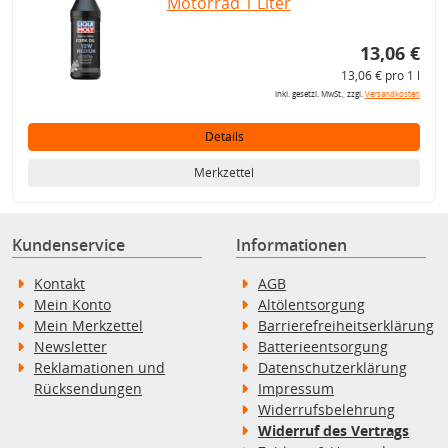
Motorrad 1 Liter
13,06 €
13,06 € pro 1 l
inkl. gesetzl. MwSt., zzgl.
Versandkosten
Details
Merkzettel
Kundenservice
Informationen
Kontakt
AGB
Mein Konto
Altölentsorgung
Mein Merkzettel
Barrierefreiheitserklärung
Newsletter
Batterieentsorgung
Reklamationen und
Datenschutzerklärung
Rücksendungen
Impressum
Widerrufsbelehrung
Widerruf des Vertrags