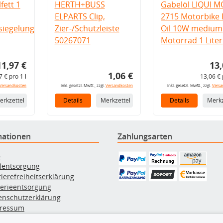
fett 1
HERTH+BUSS
Gabelöl LIQUI M
ELPARTS Clip,
2715 Motorbike 
iegelung
Zier-/Schutzleiste
Oil 10W medium
50267071
Motorrad 1 Liter
11,97 €
13,
1,06 €
7 € pro 1 l
13,06 € 
Versandkosten
inkl. gesetzl. MwSt., zzgl.
Versandkosten
inkl. gesetzl. MwSt., zzgl.
Versa
erkzettel
Details
Merkzettel
Details
Merkz
mationen
Zahlungsarten
B
ölentsorgung
rierefreiheitserklärung
terieentsorgung
enschutzerklärung
ressum
errufsbelehrung