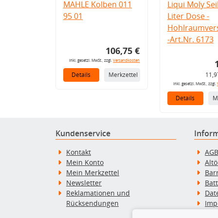
MAHLE Kolben 011
Liqui Moly Seil
95 01
Liter Dose -
Hohlraumvers
-Art.Nr. 6173
106,75 €
inkl. gesetzl. MwSt., zzgl.
Versandkosten
Details
Merkzettel
11,9
inkl. gesetzl. MwSt., zzgl.
Details
M
Kundenservice
Infor
Kontakt
AG
Mein Konto
Alt
Mein Merkzettel
Bar
Newsletter
Bat
Reklamationen und
Dat
Rücksendungen
Imp
Wid