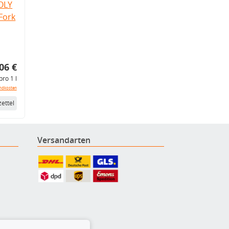
OLY
Fork
06 €
pro 1 l
ndkosten
ettel
Versandarten