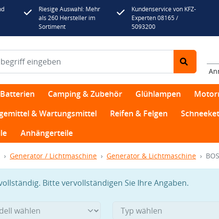
nd
Riesige Auswahl: Mehr
Kundenservice von KFZ-
als 260 Hersteller im
Experten 08165 /
Sortiment
5093200
An
Batterien
Camping & Zubehör
Glühlampen
Motor
egemittel & Wartungsmittel
Reifen & Felgen
Schneeket
le
Anhängerteile
Generator / Lichtmaschine
Generator & Lichtmaschine
BOS
llständig. Bitte vervollständigen Sie Ihre Angaben.