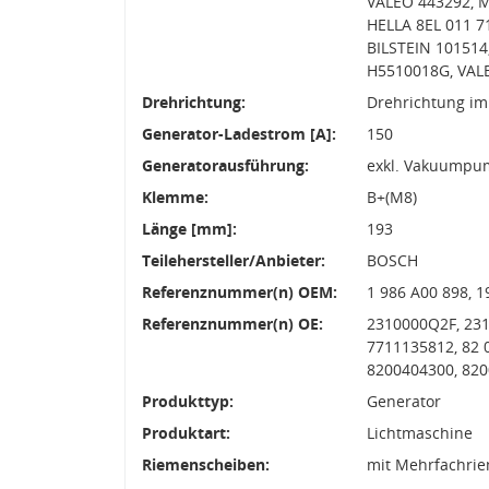
VALEO 443292, 
HELLA 8EL 011 7
BILSTEIN 101514
H5510018G, VAL
Drehrichtung:
Drehrichtung im
Generator-Ladestrom [A]:
150
Generatorausführung:
exkl. Vakuumpu
Klemme:
B+(M8)
Länge [mm]:
193
Teilehersteller/Anbieter:
BOSCH
Referenznummer(n) OEM:
1 986 A00 898, 1
Referenznummer(n) OE:
2310000Q2F, 2310
7711135812, 82 0
8200404300, 820
Produkttyp:
Generator
Produktart:
Lichtmaschine
Riemenscheiben:
mit Mehrfachri