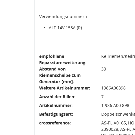
Verwendungsnummern
ALT 14V 155A (R)
empfohlene
Keilriemen/Keil
Reparaturerweiterung:
Abstand von
33
Riemenscheibe zum
Generator [mm]:
Weitere Artikelnummer:
1986A00898
Anzahl der Rillen:
7
Artikelnummer:
1 986 A00 898
Befestigungsart:
Doppelschwenk
crossreference:
AS-PL A0165, H
2390028, AS-PL 