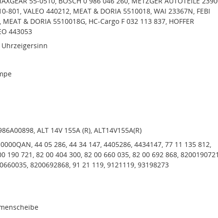
MAXGEAR 55-0510, BOSCH 0 986 046 260, METZGER AUTOTEILE 2390
10-801, VALEO 440212, MEAT & DORIA 5510018, WAI 23367N, FEBI
, MEAT & DORIA 5510018G, HC-Cargo F 032 113 837, HOFFER
EO 443053
 Uhrzeigersinn
mpe
986A00898, ALT 14V 155A (R), ALT14V155A(R)
000QAN, 44 05 286, 44 34 147, 4405286, 4434147, 77 11 135 812,
0 190 721, 82 00 404 300, 82 00 660 035, 82 00 692 868, 8200190721
0660035, 8200692868, 91 21 119, 9121119, 93198273
emenscheibe