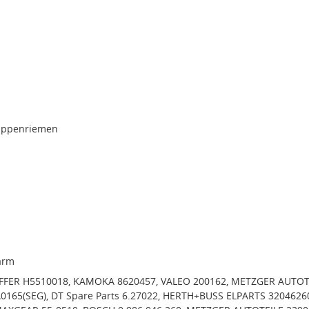
rippenriemen
arm
OFFER H5510018, KAMOKA 8620457, VALEO 200162, METZGER AUTOT
A0165(SEG), DT Spare Parts 6.27022, HERTH+BUSS ELPARTS 3204626