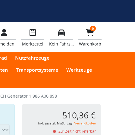
0
melden
Merkzettel
Kein Fahrzeug
Warenkorb
rad
Nutzfahrzeuge
ten
Transportsysteme
Werkzeuge
CH Generator 1 986 A00 898
510,36 €
inkl. gesetzl. MwSt., zzgl.
Versandkosten
Zur Zeit nicht lieferbar