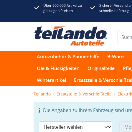
Über 900.000 Artikel zu
Sicherer Versand u
günstigen Preisen
schnelle Lieferung
Autozubehör & Pannenhilfe
B-Ware
Öle & Flüssigkeiten
Originalteile
Pfl
Winterartikel
Ersatzteile & Verschleißtei
Teilando
Ersatzteile & Verschleißteile
Elektrik
Die Angaben zu Ihrem Fahrzeug sind unvo