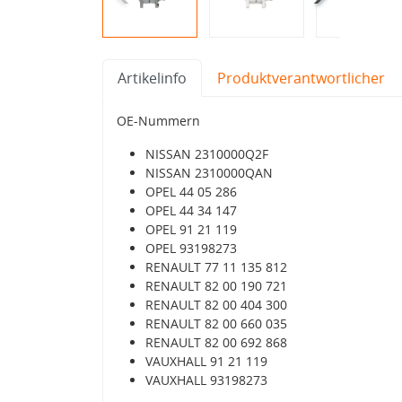
Artikelinfo
Produktverantwortlicher
OE-Nummern
NISSAN 2310000Q2F
NISSAN 2310000QAN
OPEL 44 05 286
OPEL 44 34 147
OPEL 91 21 119
OPEL 93198273
RENAULT 77 11 135 812
RENAULT 82 00 190 721
RENAULT 82 00 404 300
RENAULT 82 00 660 035
RENAULT 82 00 692 868
VAUXHALL 91 21 119
VAUXHALL 93198273