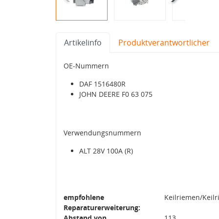
Artikelinfo
Produktverantwortlicher
OE-Nummern
DAF 1516480R
JOHN DEERE F0 63 075
Verwendungsnummern
ALT 28V 100A (R)
empfohlene
Keilriemen/Keil
Reparaturerweiterung:
Abstand von
113