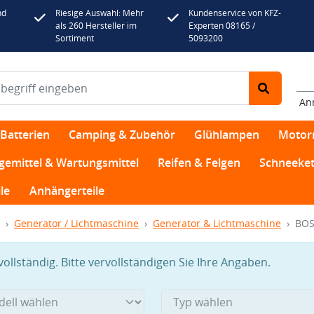
nd
Riesige Auswahl: Mehr
Kundenservice von KFZ-
als 260 Hersteller im
Experten 08165 /
Sortiment
5093200
An
Batterien
Camping & Zubehör
Glühlampen
Motor
egemittel & Wartungsmittel
Reifen & Felgen
Schneeket
le
Anhängerteile
Generator / Lichtmaschine
Generator & Lichtmaschine
BOS
llständig. Bitte vervollständigen Sie Ihre Angaben.