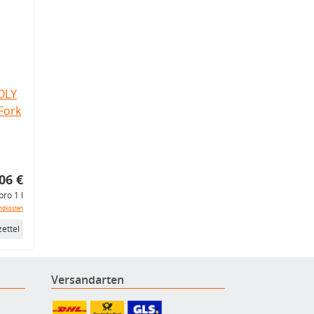
OLY
Fork
06 €
pro 1 l
ndkosten
ettel
Versandarten