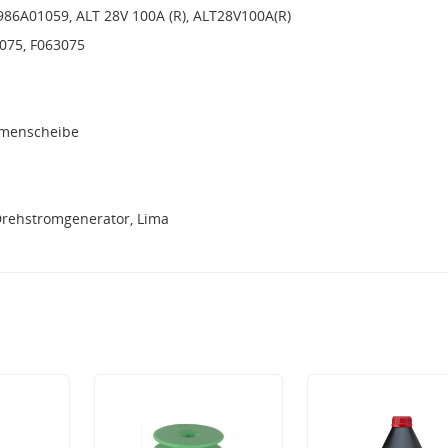
986A01059, ALT 28V 100A (R), ALT28V100A(R)
 075, F063075
emenscheibe
Drehstromgenerator, Lima