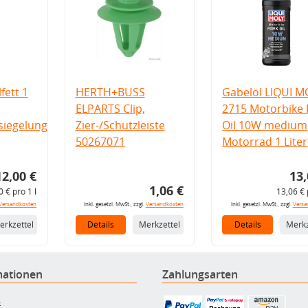
fett 1
HERTH+BUSS
Gabelöl LIQUI M
ELPARTS Clip,
2715 Motorbike 
iegelung
Zier-/Schutzleiste
Oil 10W medium
50267071
Motorrad 1 Liter
12,00 €
13,
1,06 €
0 € pro 1 l
13,06 € 
Versandkosten
inkl. gesetzl. MwSt., zzgl.
Versandkosten
inkl. gesetzl. MwSt., zzgl.
Versa
erkzettel
Details
Merkzettel
Details
Merkz
mationen
Zahlungsarten
B