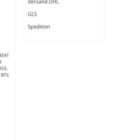
Versand DHL
GLS
Spedition
MEAT
3
053,
 BTS