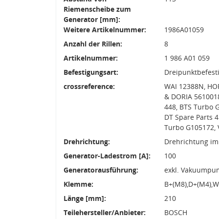
Riemenscheibe zum
Generator [mm]:
Weitere Artikelnummer:
1986A01059
Anzahl der Rillen:
8
Artikelnummer:
1 986 A01 059
Befestigungsart:
Dreipunktbefest
crossreference:
WAI 12388N, HOF
& DORIA 5610018
448, BTS Turbo 
DT Spare Parts 
Turbo G105172, 
Drehrichtung:
Drehrichtung im
Generator-Ladestrom [A]:
100
Generatorausführung:
exkl. Vakuumpu
Klemme:
B+(M8),D+(M4),W
Länge [mm]:
210
Teilehersteller/Anbieter:
BOSCH