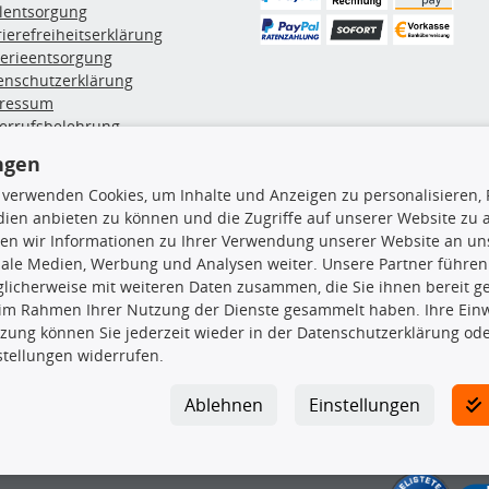
ölentsorgung
rierefreiheitserklärung
terieentsorgung
enschutzerklärung
ressum
errufsbelehrung
erruf des Vertrags
ngen
lung & Versand
 verwenden Cookies, um Inhalte und Anzeigen zu personalisieren, 
ien anbieten zu können und die Zugriffe auf unserer Website zu
rodukte
TecDoc Inside
en wir Informationen zu Ihrer Verwendung unserer Website an uns
iale Medien, Werbung und Analysen weiter. Unsere Partner führen
euchtung
licherweise mit weiteren Daten zusammen, die Sie ihnen bereit ge
msbeläge
 im Rahmen Ihrer Nutzung der Dienste gesammelt haben. Ihre Einwi
msscheiben
zung können Sie jederzeit wieder in der Datenschutzerklärung ode
plungssatz
stellungen widerrufen.
Die hier angezeigten Daten insbesond
rlenker
lager
Es ist zu unterlassen, die Daten ode
Ablehnen
Einstellungen
ßdämpfer
TecDoc zu vervielfältigen, zu verbrei
lassen. Ein Zuwiderhandeln stellt eine
Bitte prüfen Sie, ob das über unseren O