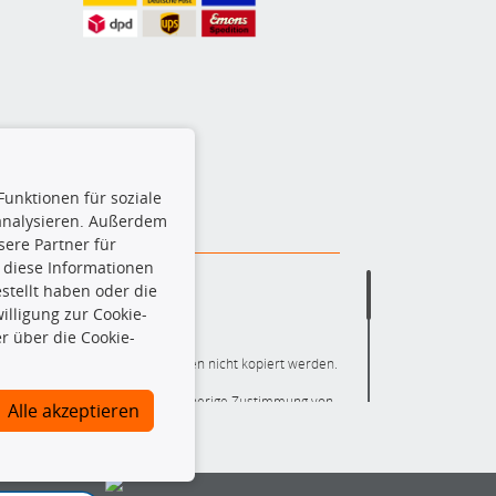
Funktionen für soziale
 analysieren. Außerdem
ere Partner für
 diese Informationen
stellt haben oder die
lligung zur Cookie-
r über die Cookie-
ere die gesamte Datenbank dürfen nicht kopiert werden.
r die gesamte Datenbank ohne vorherige Zustimmung von
Alle akzeptieren
ten und/oder diese Handlungen durch Dritte ausführen zu
 Urheberrechtsverletzung dar und wird verfolgt.
nlineshop identifizierte Ersatzteil auch tatsächlich dem