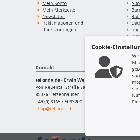
Mein Konto
Alt
Mein Merkzettel
Bar
Newsletter
Bat
Reklamationen und
Dat
Rücksendungen
Imp
Wid
Wid
Cookie-Einstellu
Zah
Wir
Med
Kontakt
Top P
geb
soz
Bel
teilando.de - Erwin Weber GmbH
mög
Bre
Von-Reuental-Straße 8a
sie
Bre
85376 Hetzenhausen
Nut
Kup
+49 (0) 8165 / 5093200
Ein
Que
shop@teilando.de
Rad
Sto