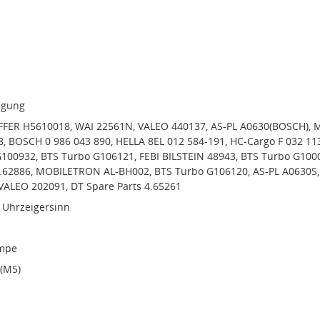
igung
FER H5610018, WAI 22561N, VALEO 440137, AS-PL A0630(BOSCH), 
, BOSCH 0 986 043 890, HELLA 8EL 012 584-191, HC-Cargo F 032 11
G100932, BTS Turbo G106121, FEBI BILSTEIN 48943, BTS Turbo G100
4.62886, MOBILETRON AL-BH002, BTS Turbo G106120, AS-PL A0630S,
VALEO 202091, DT Spare Parts 4.65261
 Uhrzeigersinn
mpe
(M5)