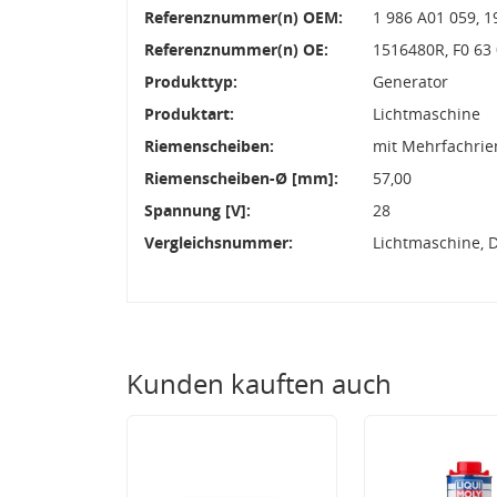
Referenznummer(n) OEM:
1 986 A01 059, 1
Referenznummer(n) OE:
1516480R, F0 63
Produkttyp:
Generator
Produktart:
Lichtmaschine
Riemenscheiben:
mit Mehrfachri
Riemenscheiben-Ø [mm]:
57,00
Spannung [V]:
28
Vergleichsnummer:
Lichtmaschine, 
Kunden kauften auch