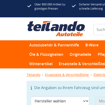
Über 900.000 Artikel zu
Sicherer Versand u
günstigen Preisen
schnelle Lieferung
Autozubehör & Pannenhilfe
B-Ware
Öle & Flüssigkeiten
Originalteile
Pfl
Winterartikel
Ersatzteile & Verschleißtei
Teilando
Ersatzteile & Verschleißteile
Elektrik
Die Angaben zu Ihrem Fahrzeug sind unvo