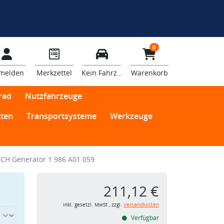
0
melden
Merkzettel
Kein Fahrzeug
Warenkorb
rad
Nutzfahrzeuge
ten
Transportsysteme
Werkzeuge
CH Generator 1 986 A01 059
211,12 €
inkl. gesetzl. MwSt., zzgl.
Versandkosten
Verfügbar