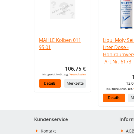
MAHLE Kolben 011
Liqui Moly Seil
95 01
Liter Dose -
Hohlraumvers
-Art.Nr. 6173
106,75 €
inkl. gesetzl. MwSt., zzgl.
Versandkosten
Details
Merkzettel
12,0
inkl. gesetzl. MwSt., zzgl.
Details
M
Kundenservice
Infor
Kontakt
AG