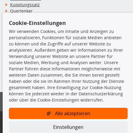
Kupplungssatz
Querlenker
Radlager
Cookie-Einstellungen
Stoßdämpfer
Wir verwenden Cookies, um Inhalte und Anzeigen zu
personalisieren, Funktionen für soziale Medien anbieten
TecDoc Inside
zu können und die Zugriffe auf unserer Website zu
analysieren. Außerdem geben wir Informationen zu Ihrer
Verwendung unserer Website an unsere Partner für
soziale Medien, Werbung und Analysen weiter. Unsere
Partner führen diese Informationen möglicherweise mit
Die hier angezeigten Daten insbesondere die gesamte Datenbank dürfen
weiteren Daten zusammen, die Sie ihnen bereit gestellt
nicht kopiert werden.
haben oder die sie im Rahmen Ihrer Nutzung der Dienste
gesammelt haben. Ihre Einwilligung zur Cookie-Nutzung
Es ist zu unterlassen, die Daten oder die gesamte Datenbank ohne
können Sie jederzeit wieder in der Datenschutzerklärung
vorherige Zustimmung von TecDoc zu vervielfältigen, zu verbreiten
oder über die Cookie-Einstellungen widerrufen.
und/oder diese Handlungen durch Dritte ausführen zu lassen. Ein
Zuwiderhandeln stellt eine Urheberrechtsverletzung dar und wird verfolgt.
Alle akzeptieren
Bitte prüfen Sie, ob das über unseren Onlineshop identifizierte Ersatzteil
auch tatsächlich dem gesuchten Ersatzteil entspricht.
Einstellungen
Gegebenenfalls sind ergänzende Informationen notwendig, um