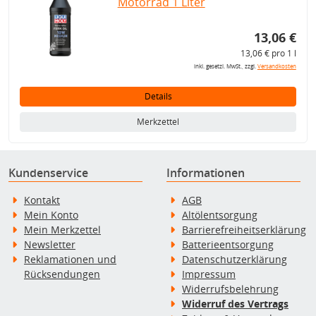
Motorrad 1 Liter
13,06 €
13,06 € pro 1 l
inkl. gesetzl. MwSt., zzgl.
Versandkosten
Details
Merkzettel
Kundenservice
Informationen
Kontakt
AGB
Mein Konto
Altölentsorgung
Mein Merkzettel
Barrierefreiheitserklärung
Newsletter
Batterieentsorgung
Reklamationen und
Datenschutzerklärung
Rücksendungen
Impressum
Widerrufsbelehrung
Widerruf des Vertrags