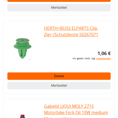
Merkzettel
HERTH+BUSS ELPARTS Clip,
Zier-/Schutzleiste 50267071
1,06 €
inkl. gesetzl. MwSt., zzgl.
Versandkosten
Details
Merkzettel
Gabelöl LIQUI MOLY 2715
Motorbike Fork Oil 10W medium