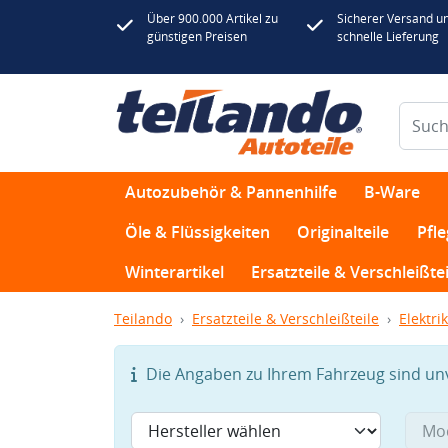
Über 900.000 Artikel zu
Sicherer Versand u
günstigen Preisen
schnelle Lieferung
Autozubehör & Pannenhilfe
B-Ware
Öle & Flüssigkeiten
Originalteile
Pfl
Winterartikel
Ersatzteile & Verschleißtei
Teilando
Ersatzteile & Verschleißteile
Elektrik
Die Angaben zu Ihrem Fahrzeug sind unvo