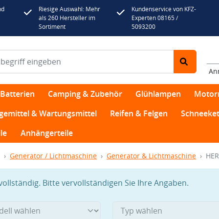
nd
Riesige Auswahl: Mehr
Kundenservice von KFZ-
als 260 Hersteller im
Experten 08165 /
Sortiment
5093200
An
Batterien
Camping & Zubehör
Glühlampen
Motor
egemittel & Wartungsmittel
Reifen & Felgen
Schneeket
le
Anhängerteile
Generator / Lichtmaschine
Generator & Lichtmaschine
HER
llständig. Bitte vervollständigen Sie Ihre Angaben.