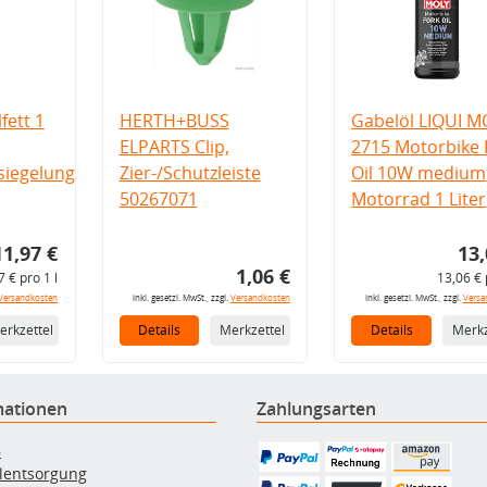
fett 1
HERTH+BUSS
Gabelöl LIQUI M
ELPARTS Clip,
2715 Motorbike 
iegelung
Zier-/Schutzleiste
Oil 10W medium
50267071
Motorrad 1 Liter
11,97 €
13,
1,06 €
7 € pro 1 l
13,06 € 
Versandkosten
inkl. gesetzl. MwSt., zzgl.
Versandkosten
inkl. gesetzl. MwSt., zzgl.
Versa
erkzettel
Details
Merkzettel
Details
Merkz
mationen
Zahlungsarten
B
ölentsorgung