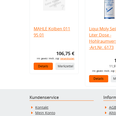
MAHLE Kolben 011
Liqui Moly Seil
95 01
Liter Dose -
Hohlraumvers
-Art.Nr. 6173
106,75 €
inkl. gesetzl. MwSt., zzgl.
Versandkosten
Details
Merkzettel
11,9
inkl. gesetzl. MwSt., zzgl.
Details
M
Kundenservice
Infor
Kontakt
AG
Mein Konto
Alt