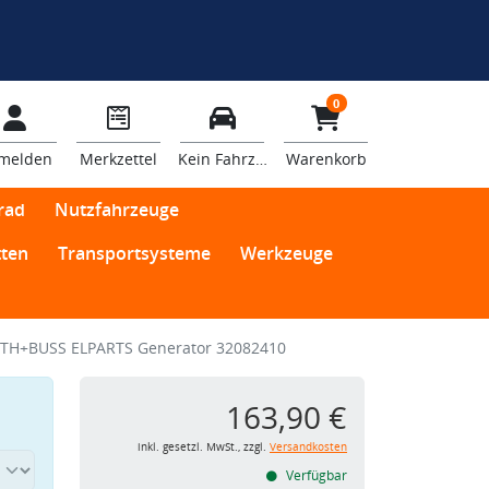
0
melden
Merkzettel
Kein Fahrzeug
Warenkorb
rad
Nutzfahrzeuge
ten
Transportsysteme
Werkzeuge
TH+BUSS ELPARTS Generator 32082410
163,90 €
inkl. gesetzl. MwSt., zzgl.
Versandkosten
Verfügbar