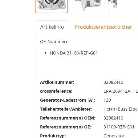
Artikelinfo
Produktverantwortlicher
OE-Nummern
HONDA 31100-RZP-G01
Artikelnummer:
32082410
crossreference:
ERA 209412A, HE
Generator-Ladestrom [A]:
130
Teilehersteller/Anbieter:
Herth+Buss Elpa
Referenznummer(n) OEM:
32082410
Referenznummer(n) OE:
31100-RZP-G01
Produkttyp:
Generator