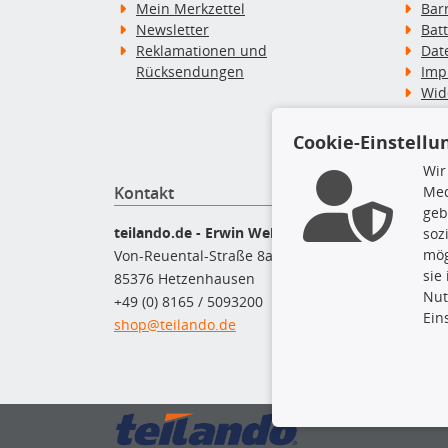
Mein Merkzettel
Bar
Newsletter
Bat
Reklamationen und
Dat
Rücksendungen
Imp
Wid
Wid
Zah
Cookie-Einstellu
Wir
Med
Kontakt
Top P
geb
Bel
teilando.de - Erwin Weber GmbH
soz
Bre
mög
Von-Reuental-Straße 8a
Bre
sie
85376 Hetzenhausen
Kup
Nut
+49 (0) 8165 / 5093200
Que
Ein
shop@teilando.de
Rad
Sto