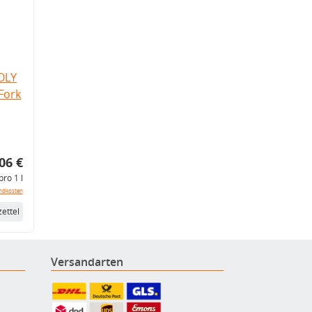
OLY
Fork
06 €
pro 1 l
ndkosten
ettel
Versandarten