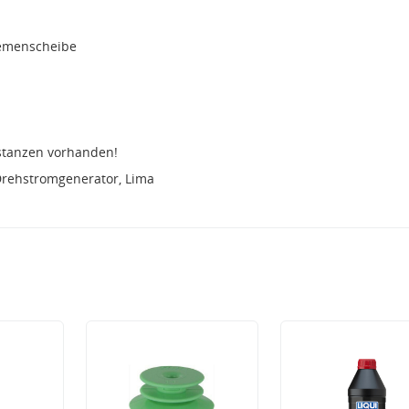
iemenscheibe
stanzen vorhanden!
Drehstromgenerator, Lima