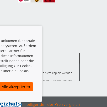
Funktionen für soziale
 analysieren. Außerdem
ere Partner für
 diese Informationen
stellt haben oder die
lligung zur Cookie-
r über die Cookie-
ere die gesamte Datenbank dürfen nicht kopiert werden.
r die gesamte Datenbank ohne vorherige Zustimmung von
ten und/oder diese Handlungen durch Dritte ausführen zu
Alle akzeptieren
 Urheberrechtsverletzung dar und wird verfolgt.
nlineshop identifizierte Ersatzteil auch tatsächlich dem