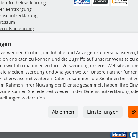
rierefreiheitserklärung
terieentsorgung
enschutzerklärung
ressum
errufsbelehrung
erruf des Vertrags
lung & Versand
ngen
 verwenden Cookies, um Inhalte und Anzeigen zu personalisieren, 
ien anbieten zu können und die Zugriffe auf unserer Website zu
rodukte
TecDoc Inside
en wir Informationen zu Ihrer Verwendung unserer Website an uns
euchtung
iale Medien, Werbung und Analysen weiter. Unsere Partner führen
msbeläge
licherweise mit weiteren Daten zusammen, die Sie ihnen bereit ge
msscheiben
 im Rahmen Ihrer Nutzung der Dienste gesammelt haben. Ihre Einwi
plungssatz
zung können Sie jederzeit wieder in der Datenschutzerklärung ode
Die hier angezeigten Daten insbesond
rlenker
stellungen widerrufen.
lager
Es ist zu unterlassen, die Daten ode
ßdämpfer
TecDoc zu vervielfältigen, zu verbrei
Ablehnen
Einstellungen
lassen. Ein Zuwiderhandeln stellt eine
Bitte prüfen Sie, ob das über unseren O
gesuchten Ersatzteil entspricht.