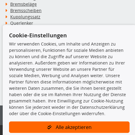
Bremsbeläge
Bremsscheiben
Kupplungssatz
Querlenker
Radlager
Cookie-Einstellungen
Stoßdämpfer
Wir verwenden Cookies, um Inhalte und Anzeigen zu
personalisieren, Funktionen für soziale Medien anbieten
TecDoc Inside
zu können und die Zugriffe auf unserer Website zu
analysieren. Außerdem geben wir Informationen zu Ihrer
Verwendung unserer Website an unsere Partner für
soziale Medien, Werbung und Analysen weiter. Unsere
Partner führen diese Informationen möglicherweise mit
Die hier angezeigten Daten insbesondere die gesamte Datenbank dürfen
weiteren Daten zusammen, die Sie ihnen bereit gestellt
nicht kopiert werden.
haben oder die sie im Rahmen Ihrer Nutzung der Dienste
gesammelt haben. Ihre Einwilligung zur Cookie-Nutzung
Es ist zu unterlassen, die Daten oder die gesamte Datenbank ohne
können Sie jederzeit wieder in der Datenschutzerklärung
vorherige Zustimmung von TecDoc zu vervielfältigen, zu verbreiten
oder über die Cookie-Einstellungen widerrufen.
und/oder diese Handlungen durch Dritte ausführen zu lassen. Ein
Zuwiderhandeln stellt eine Urheberrechtsverletzung dar und wird verfolgt.
Alle akzeptieren
Bitte prüfen Sie, ob das über unseren Onlineshop identifizierte Ersatzteil
auch tatsächlich dem gesuchten Ersatzteil entspricht.