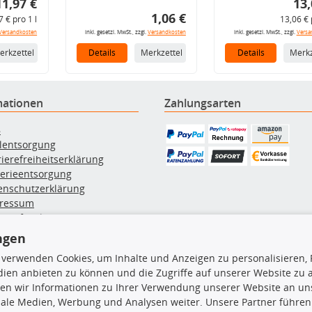
11,97 €
13,
1,06 €
7 € pro 1 l
13,06 € 
Versandkosten
inkl. gesetzl. MwSt., zzgl.
Versandkosten
inkl. gesetzl. MwSt., zzgl.
Versa
erkzettel
Details
Merkzettel
Details
Merkz
mationen
Zahlungsarten
B
ölentsorgung
rierefreiheitserklärung
terieentsorgung
enschutzerklärung
ressum
errufsbelehrung
erruf des Vertrags
ngen
lung & Versand
 verwenden Cookies, um Inhalte und Anzeigen zu personalisieren, 
ien anbieten zu können und die Zugriffe auf unserer Website zu
rodukte
TecDoc Inside
en wir Informationen zu Ihrer Verwendung unserer Website an uns
iale Medien, Werbung und Analysen weiter. Unsere Partner führen