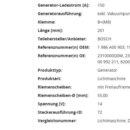
Generator-Ladestrom [A]:
150
Generatorausführung:
exkl. Vakuumpu
Klemme:
B+(M8)
Länge [mm]:
201
Teilehersteller/Anbieter:
BOSCH
Referenznummer(n) OEM:
1 986 A00 903, 1
Referenznummer(n) OE:
2310000Q0M, 231
00 992 211, 820
Produkttyp:
Generator
Produktart:
Lichtmaschine
Riemenscheiben:
mit Freilaufrie
Riemenscheiben-Ø [mm]:
55,00
Spannung [V]:
14
Steckerausführung-ID:
72
Vergleichsnummer:
Lichtmaschine, 