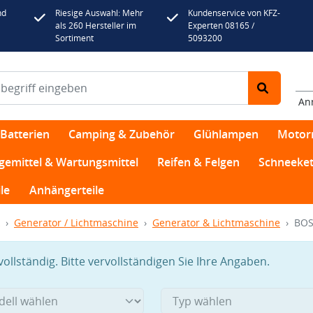
nd
Riesige Auswahl: Mehr
Kundenservice von KFZ-
als 260 Hersteller im
Experten 08165 /
Sortiment
5093200
An
Batterien
Camping & Zubehör
Glühlampen
Motor
egemittel & Wartungsmittel
Reifen & Felgen
Schneeket
le
Anhängerteile
Generator / Lichtmaschine
Generator & Lichtmaschine
BOS
llständig. Bitte vervollständigen Sie Ihre Angaben.