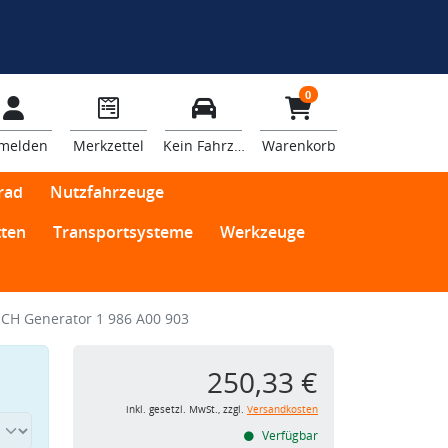
0
melden
Merkzettel
Kein Fahrzeug
Warenkorb
rad
Nutzfahrzeuge
ten
Transportsysteme
Werkzeuge
CH Generator 1 986 A00 903
250,33 €
inkl. gesetzl. MwSt., zzgl.
Versandkosten
Verfügbar