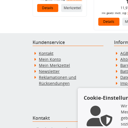
Details
Merkzettel
11,9
inkl. gesetzl. MwSt., zzgl.
Details
M
Kundenservice
Infor
Kontakt
AG
Mein Konto
Alt
Mein Merkzettel
Bar
Newsletter
Bat
Reklamationen und
Dat
Rücksendungen
Imp
Wid
Wid
Cookie-Einstellu
Zah
Wir
Med
Kontakt
Top P
geb
soz