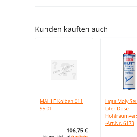
Kunden kauften auch
MAHLE Kolben 011
Liqui Moly Seil
95 01
Liter Dose -
Hohlraumvers
-Art.Nr. 6173
106,75 €
inkl. gesetzl. MwSt., zzgl.
Versandkosten