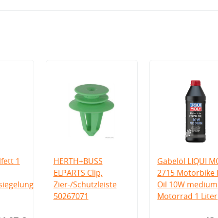
fett 1
HERTH+BUSS
Gabelöl LIQUI M
ELPARTS Clip,
2715 Motorbike 
iegelung
Zier-/Schutzleiste
Oil 10W medium
50267071
Motorrad 1 Liter