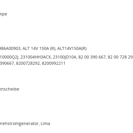
mpe
986A00903, ALT 14V 150A (R), ALT14V150A(R)
0000Q2J, 231004HH3ACX, 23100JD10A, 82 00 390 667, 82 00 728 29
0390667, 8200728292, 8200992211
menscheibe
Drehstromgenerator, Lima