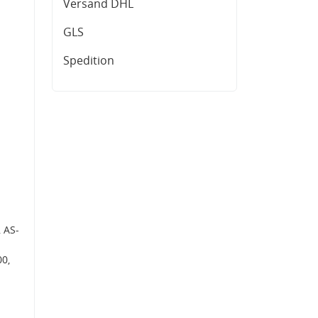
Versand DHL
GLS
Spedition
 AS-
0,