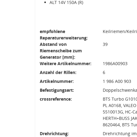
ALT 14V 150A (R)
empfohlene
Keilriemen/Keil
Reparaturerweiterung:
Abstand von
39
Riemenscheibe zum
Generator [mm]:
Weitere Artikelnummer:
1986A00903
Anzahl der Rillen:
6
Artikelnummer:
1 986 A00 903
Befestigungsart:
Doppelschwenk
crossreference:
BTS Turbo G1010
PL A0168, VALEO
5510013G, HC-Ca
HERTH+BUSS JAK
8620464, BTS T
Drehrichtung:
Drehrichtung im