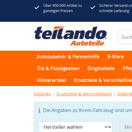
Über 900.000 Artikel zu
Sicherer Versand u
günstigen Preisen
schnelle Lieferung
Autozubehör & Pannenhilfe
B-Ware
Öle & Flüssigkeiten
Originalteile
Pfl
Winterartikel
Ersatzteile & Verschleißtei
Teilando
Ersatzteile & Verschleißteile
Elektrik
Die Angaben zu Ihrem Fahrzeug sind unvo