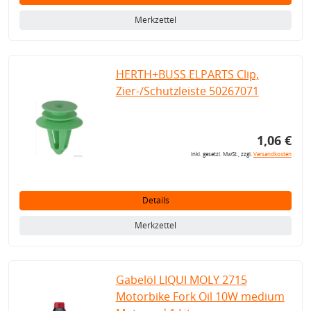
Merkzettel
HERTH+BUSS ELPARTS Clip,
Zier-/Schutzleiste 50267071
1,06 €
inkl. gesetzl. MwSt., zzgl.
Versandkosten
Details
Merkzettel
Gabelöl LIQUI MOLY 2715
Motorbike Fork Oil 10W medium