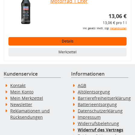
Motorrad 1 Liter
13,06 €
13,06 € pro 1 l
inkl. gesetzl. MwSt., zzgl.
Versandkosten
Details
Merkzettel
Kundenservice
Informationen
Kontakt
AGB
Mein Konto
Altölentsorgung
Mein Merkzettel
Barrierefreiheitserklärung
Newsletter
Batterieentsorgung
Reklamationen und
Datenschutzerklärung
Rücksendungen
Impressum
Widerrufsbelehrung
Widerruf des Vertrags