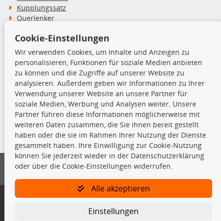
Kupplungssatz
Querlenker
Radlager
Cookie-Einstellungen
Stoßdämpfer
Wir verwenden Cookies, um Inhalte und Anzeigen zu
personalisieren, Funktionen für soziale Medien anbieten
TecDoc Inside
zu können und die Zugriffe auf unserer Website zu
analysieren. Außerdem geben wir Informationen zu Ihrer
Verwendung unserer Website an unsere Partner für
soziale Medien, Werbung und Analysen weiter. Unsere
Partner führen diese Informationen möglicherweise mit
Die hier angezeigten Daten insbesondere die gesamte Datenbank dürfen
weiteren Daten zusammen, die Sie ihnen bereit gestellt
nicht kopiert werden.
haben oder die sie im Rahmen Ihrer Nutzung der Dienste
gesammelt haben. Ihre Einwilligung zur Cookie-Nutzung
Es ist zu unterlassen, die Daten oder die gesamte Datenbank ohne
können Sie jederzeit wieder in der Datenschutzerklärung
vorherige Zustimmung von TecDoc zu vervielfältigen, zu verbreiten
oder über die Cookie-Einstellungen widerrufen.
und/oder diese Handlungen durch Dritte ausführen zu lassen. Ein
Zuwiderhandeln stellt eine Urheberrechtsverletzung dar und wird verfolgt.
Alle akzeptieren
Bitte prüfen Sie, ob das über unseren Onlineshop identifizierte Ersatzteil
auch tatsächlich dem gesuchten Ersatzteil entspricht.
Einstellungen
Gegebenenfalls sind ergänzende Informationen notwendig, um