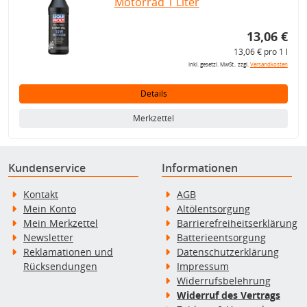
Motorrad 1 Liter
13,06 €
13,06 € pro 1 l
inkl. gesetzl. MwSt., zzgl.
Versandkosten
Details
Merkzettel
Kundenservice
Informationen
Kontakt
AGB
Mein Konto
Altölentsorgung
Mein Merkzettel
Barrierefreiheitserklärung
Newsletter
Batterieentsorgung
Reklamationen und
Datenschutzerklärung
Rücksendungen
Impressum
Widerrufsbelehrung
Widerruf des Vertrags