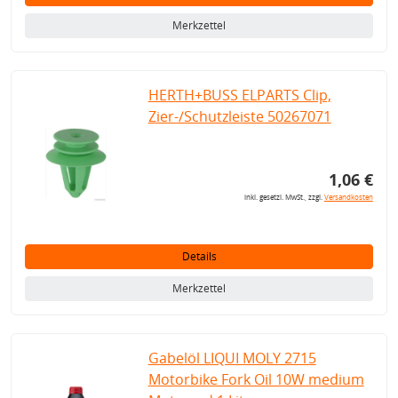
Merkzettel
HERTH+BUSS ELPARTS Clip,
Zier-/Schutzleiste 50267071
1,06 €
inkl. gesetzl. MwSt., zzgl.
Versandkosten
Details
Merkzettel
Gabelöl LIQUI MOLY 2715
Motorbike Fork Oil 10W medium