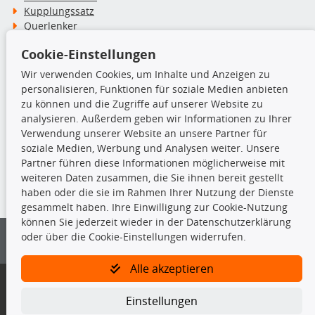
Kupplungssatz
Querlenker
Radlager
Cookie-Einstellungen
Stoßdämpfer
Wir verwenden Cookies, um Inhalte und Anzeigen zu
personalisieren, Funktionen für soziale Medien anbieten
TecDoc Inside
zu können und die Zugriffe auf unserer Website zu
analysieren. Außerdem geben wir Informationen zu Ihrer
Verwendung unserer Website an unsere Partner für
soziale Medien, Werbung und Analysen weiter. Unsere
Partner führen diese Informationen möglicherweise mit
Die hier angezeigten Daten insbesondere die gesamte Datenbank dürfen
weiteren Daten zusammen, die Sie ihnen bereit gestellt
nicht kopiert werden.
haben oder die sie im Rahmen Ihrer Nutzung der Dienste
gesammelt haben. Ihre Einwilligung zur Cookie-Nutzung
Es ist zu unterlassen, die Daten oder die gesamte Datenbank ohne
können Sie jederzeit wieder in der Datenschutzerklärung
vorherige Zustimmung von TecDoc zu vervielfältigen, zu verbreiten
oder über die Cookie-Einstellungen widerrufen.
und/oder diese Handlungen durch Dritte ausführen zu lassen. Ein
Zuwiderhandeln stellt eine Urheberrechtsverletzung dar und wird verfolgt.
Alle akzeptieren
Bitte prüfen Sie, ob das über unseren Onlineshop identifizierte Ersatzteil
auch tatsächlich dem gesuchten Ersatzteil entspricht.
Einstellungen
Gegebenenfalls sind ergänzende Informationen notwendig, um