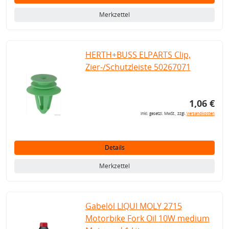
Merkzettel
HERTH+BUSS ELPARTS Clip,
Zier-/Schutzleiste 50267071
1,06 €
inkl. gesetzl. MwSt., zzgl.
Versandkosten
Details
Merkzettel
Gabelöl LIQUI MOLY 2715
Motorbike Fork Oil 10W medium