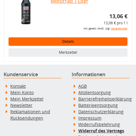
Motorrad 1 Liter
13,06 €
13,06 € pro 1 l
inkl. gesetzl. MwSt., zzgl.
Versandkosten
Details
Merkzettel
Kundenservice
Informationen
Kontakt
AGB
Mein Konto
Altölentsorgung
Mein Merkzettel
Barrierefreiheitserklärung
Newsletter
Batterieentsorgung
Reklamationen und
Datenschutzerklärung
Rücksendungen
Impressum
Widerrufsbelehrung
Widerruf des Vertrags