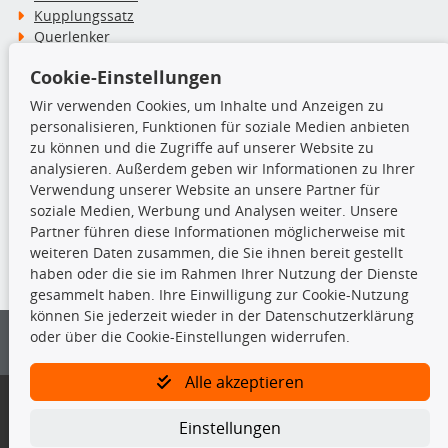
Kupplungssatz
Querlenker
Radlager
Cookie-Einstellungen
Stoßdämpfer
Wir verwenden Cookies, um Inhalte und Anzeigen zu
personalisieren, Funktionen für soziale Medien anbieten
TecDoc Inside
zu können und die Zugriffe auf unserer Website zu
analysieren. Außerdem geben wir Informationen zu Ihrer
Verwendung unserer Website an unsere Partner für
soziale Medien, Werbung und Analysen weiter. Unsere
Partner führen diese Informationen möglicherweise mit
Die hier angezeigten Daten insbesondere die gesamte Datenbank dürfen
weiteren Daten zusammen, die Sie ihnen bereit gestellt
nicht kopiert werden.
haben oder die sie im Rahmen Ihrer Nutzung der Dienste
gesammelt haben. Ihre Einwilligung zur Cookie-Nutzung
Es ist zu unterlassen, die Daten oder die gesamte Datenbank ohne
können Sie jederzeit wieder in der Datenschutzerklärung
vorherige Zustimmung von TecDoc zu vervielfältigen, zu verbreiten
oder über die Cookie-Einstellungen widerrufen.
und/oder diese Handlungen durch Dritte ausführen zu lassen. Ein
Zuwiderhandeln stellt eine Urheberrechtsverletzung dar und wird verfolgt.
Alle akzeptieren
Bitte prüfen Sie, ob das über unseren Onlineshop identifizierte Ersatzteil
auch tatsächlich dem gesuchten Ersatzteil entspricht.
Einstellungen
Gegebenenfalls sind ergänzende Informationen notwendig, um