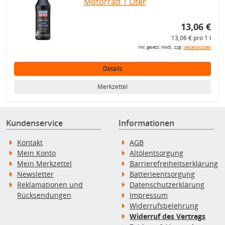
Motorrad 1 Liter
13,06 €
13,06 € pro 1 l
inkl. gesetzl. MwSt., zzgl.
Versandkosten
Details
Merkzettel
Kundenservice
Informationen
Kontakt
AGB
Mein Konto
Altölentsorgung
Mein Merkzettel
Barrierefreiheitserklärung
Newsletter
Batterieentsorgung
Reklamationen und
Datenschutzerklärung
Rücksendungen
Impressum
Widerrufsbelehrung
Widerruf des Vertrags