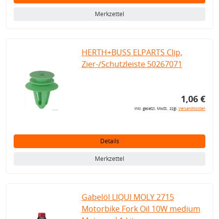
Merkzettel
HERTH+BUSS ELPARTS Clip,
Zier-/Schutzleiste 50267071
1,06 €
inkl. gesetzl. MwSt., zzgl.
Versandkosten
Details
Merkzettel
Gabelöl LIQUI MOLY 2715
Motorbike Fork Oil 10W medium