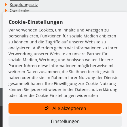
Kupplungssatz
Querlenker
Radlager
Cookie-Einstellungen
Stoßdämpfer
Wir verwenden Cookies, um Inhalte und Anzeigen zu
personalisieren, Funktionen für soziale Medien anbieten
TecDoc Inside
zu können und die Zugriffe auf unserer Website zu
analysieren. Außerdem geben wir Informationen zu Ihrer
Verwendung unserer Website an unsere Partner für
soziale Medien, Werbung und Analysen weiter. Unsere
Partner führen diese Informationen möglicherweise mit
Die hier angezeigten Daten insbesondere die gesamte Datenbank dürfen
weiteren Daten zusammen, die Sie ihnen bereit gestellt
nicht kopiert werden.
haben oder die sie im Rahmen Ihrer Nutzung der Dienste
gesammelt haben. Ihre Einwilligung zur Cookie-Nutzung
Es ist zu unterlassen, die Daten oder die gesamte Datenbank ohne
können Sie jederzeit wieder in der Datenschutzerklärung
vorherige Zustimmung von TecDoc zu vervielfältigen, zu verbreiten
oder über die Cookie-Einstellungen widerrufen.
und/oder diese Handlungen durch Dritte ausführen zu lassen. Ein
Zuwiderhandeln stellt eine Urheberrechtsverletzung dar und wird verfolgt.
Alle akzeptieren
Bitte prüfen Sie, ob das über unseren Onlineshop identifizierte Ersatzteil
auch tatsächlich dem gesuchten Ersatzteil entspricht.
Einstellungen
Gegebenenfalls sind ergänzende Informationen notwendig, um