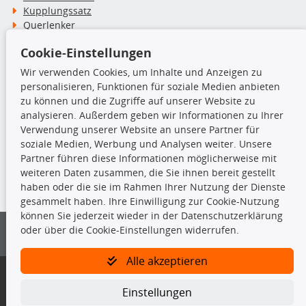
Kupplungssatz
Querlenker
Radlager
Cookie-Einstellungen
Stoßdämpfer
Wir verwenden Cookies, um Inhalte und Anzeigen zu
personalisieren, Funktionen für soziale Medien anbieten
TecDoc Inside
zu können und die Zugriffe auf unserer Website zu
analysieren. Außerdem geben wir Informationen zu Ihrer
Verwendung unserer Website an unsere Partner für
soziale Medien, Werbung und Analysen weiter. Unsere
Partner führen diese Informationen möglicherweise mit
Die hier angezeigten Daten insbesondere die gesamte Datenbank dürfen
weiteren Daten zusammen, die Sie ihnen bereit gestellt
nicht kopiert werden.
haben oder die sie im Rahmen Ihrer Nutzung der Dienste
gesammelt haben. Ihre Einwilligung zur Cookie-Nutzung
Es ist zu unterlassen, die Daten oder die gesamte Datenbank ohne
können Sie jederzeit wieder in der Datenschutzerklärung
vorherige Zustimmung von TecDoc zu vervielfältigen, zu verbreiten
oder über die Cookie-Einstellungen widerrufen.
und/oder diese Handlungen durch Dritte ausführen zu lassen. Ein
Zuwiderhandeln stellt eine Urheberrechtsverletzung dar und wird verfolgt.
Alle akzeptieren
Bitte prüfen Sie, ob das über unseren Onlineshop identifizierte Ersatzteil
auch tatsächlich dem gesuchten Ersatzteil entspricht.
Einstellungen
Gegebenenfalls sind ergänzende Informationen notwendig, um