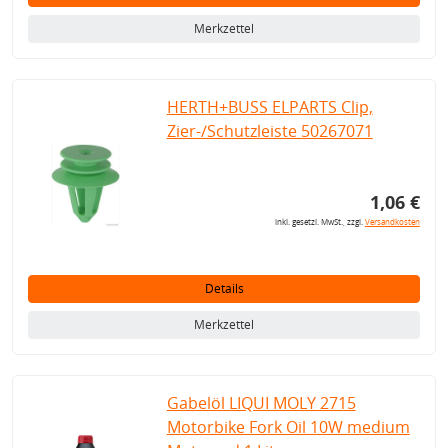
Merkzettel
HERTH+BUSS ELPARTS Clip,
Zier-/Schutzleiste 50267071
1,06 €
inkl. gesetzl. MwSt., zzgl.
Versandkosten
Details
Merkzettel
Gabelöl LIQUI MOLY 2715
Motorbike Fork Oil 10W medium