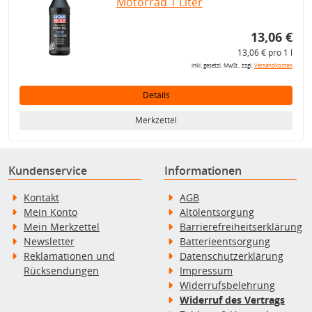
Motorrad 1 Liter
13,06 €
13,06 € pro 1 l
inkl. gesetzl. MwSt., zzgl.
Versandkosten
Details
Merkzettel
Kundenservice
Informationen
Kontakt
AGB
Mein Konto
Altölentsorgung
Mein Merkzettel
Barrierefreiheitserklärung
Newsletter
Batterieentsorgung
Reklamationen und
Datenschutzerklärung
Rücksendungen
Impressum
Widerrufsbelehrung
Widerruf des Vertrags