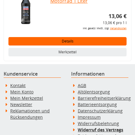
Motorrad 1 Liter
13,06 €
13,06 € pro 1 l
inkl. gesetzl. MwSt., zzgl.
Versandkosten
Details
Merkzettel
Kundenservice
Informationen
Kontakt
AGB
Mein Konto
Altölentsorgung
Mein Merkzettel
Barrierefreiheitserklärung
Newsletter
Batterieentsorgung
Reklamationen und
Datenschutzerklärung
Rücksendungen
Impressum
Widerrufsbelehrung
Widerruf des Vertrags