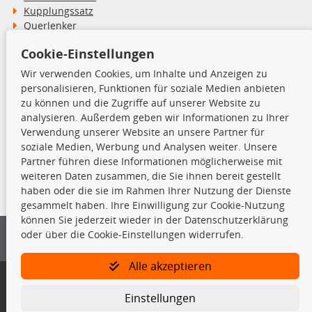
Kupplungssatz
Querlenker
Radlager
Cookie-Einstellungen
Stoßdämpfer
Wir verwenden Cookies, um Inhalte und Anzeigen zu
personalisieren, Funktionen für soziale Medien anbieten
TecDoc Inside
zu können und die Zugriffe auf unserer Website zu
analysieren. Außerdem geben wir Informationen zu Ihrer
Verwendung unserer Website an unsere Partner für
soziale Medien, Werbung und Analysen weiter. Unsere
Partner führen diese Informationen möglicherweise mit
Die hier angezeigten Daten insbesondere die gesamte Datenbank dürfen
weiteren Daten zusammen, die Sie ihnen bereit gestellt
nicht kopiert werden.
haben oder die sie im Rahmen Ihrer Nutzung der Dienste
gesammelt haben. Ihre Einwilligung zur Cookie-Nutzung
Es ist zu unterlassen, die Daten oder die gesamte Datenbank ohne
können Sie jederzeit wieder in der Datenschutzerklärung
vorherige Zustimmung von TecDoc zu vervielfältigen, zu verbreiten
oder über die Cookie-Einstellungen widerrufen.
und/oder diese Handlungen durch Dritte ausführen zu lassen. Ein
Zuwiderhandeln stellt eine Urheberrechtsverletzung dar und wird verfolgt.
Alle akzeptieren
Bitte prüfen Sie, ob das über unseren Onlineshop identifizierte Ersatzteil
auch tatsächlich dem gesuchten Ersatzteil entspricht.
Einstellungen
Gegebenenfalls sind ergänzende Informationen notwendig, um