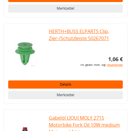
Merkzettel
HERTH+BUSS ELPARTS Clip,
Zier-/Schutzleiste 50267071
1,06 €
inkl. gesetzl. MwSt., zzgl.
Versandkosten
Details
Merkzettel
Gabelöl LIQUI MOLY 2715
Motorbike Fork Oil 10W medium