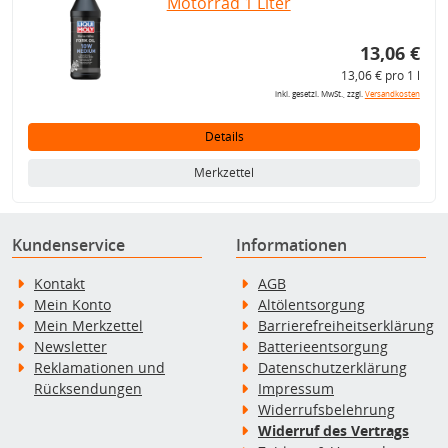
Motorrad 1 Liter
13,06 €
13,06 € pro 1 l
inkl. gesetzl. MwSt., zzgl.
Versandkosten
Details
Merkzettel
Kundenservice
Informationen
Kontakt
AGB
Mein Konto
Altölentsorgung
Mein Merkzettel
Barrierefreiheitserklärung
Newsletter
Batterieentsorgung
Reklamationen und
Datenschutzerklärung
Rücksendungen
Impressum
Widerrufsbelehrung
Widerruf des Vertrags