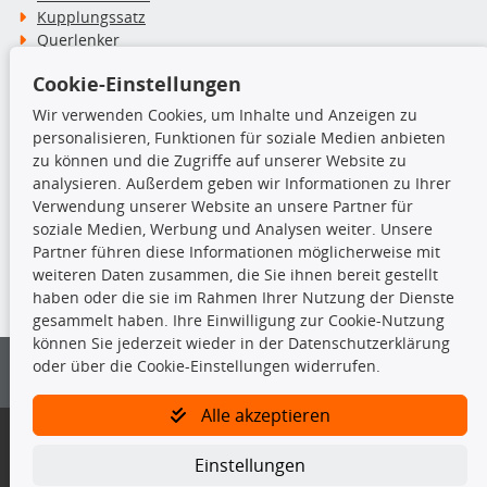
Kupplungssatz
Querlenker
Radlager
Cookie-Einstellungen
Stoßdämpfer
Wir verwenden Cookies, um Inhalte und Anzeigen zu
personalisieren, Funktionen für soziale Medien anbieten
TecDoc Inside
zu können und die Zugriffe auf unserer Website zu
analysieren. Außerdem geben wir Informationen zu Ihrer
Verwendung unserer Website an unsere Partner für
soziale Medien, Werbung und Analysen weiter. Unsere
Partner führen diese Informationen möglicherweise mit
Die hier angezeigten Daten insbesondere die gesamte Datenbank dürfen
weiteren Daten zusammen, die Sie ihnen bereit gestellt
nicht kopiert werden.
haben oder die sie im Rahmen Ihrer Nutzung der Dienste
gesammelt haben. Ihre Einwilligung zur Cookie-Nutzung
Es ist zu unterlassen, die Daten oder die gesamte Datenbank ohne
können Sie jederzeit wieder in der Datenschutzerklärung
vorherige Zustimmung von TecDoc zu vervielfältigen, zu verbreiten
oder über die Cookie-Einstellungen widerrufen.
und/oder diese Handlungen durch Dritte ausführen zu lassen. Ein
Zuwiderhandeln stellt eine Urheberrechtsverletzung dar und wird verfolgt.
Alle akzeptieren
Bitte prüfen Sie, ob das über unseren Onlineshop identifizierte Ersatzteil
auch tatsächlich dem gesuchten Ersatzteil entspricht.
Einstellungen
Gegebenenfalls sind ergänzende Informationen notwendig, um