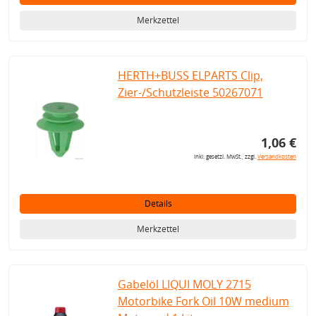
Merkzettel
HERTH+BUSS ELPARTS Clip,
Zier-/Schutzleiste 50267071
1,06 €
inkl. gesetzl. MwSt., zzgl.
Versandkosten
Details
Merkzettel
Gabelöl LIQUI MOLY 2715
Motorbike Fork Oil 10W medium