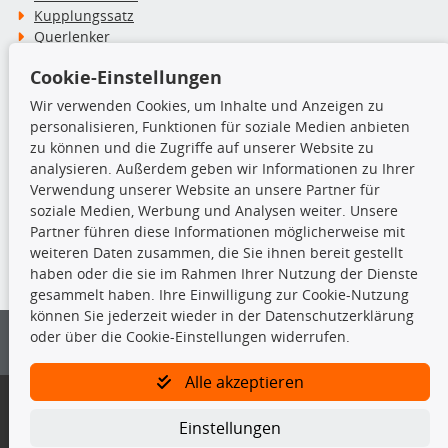
Kupplungssatz
Querlenker
Radlager
Cookie-Einstellungen
Stoßdämpfer
Wir verwenden Cookies, um Inhalte und Anzeigen zu
personalisieren, Funktionen für soziale Medien anbieten
TecDoc Inside
zu können und die Zugriffe auf unserer Website zu
analysieren. Außerdem geben wir Informationen zu Ihrer
Verwendung unserer Website an unsere Partner für
soziale Medien, Werbung und Analysen weiter. Unsere
Partner führen diese Informationen möglicherweise mit
Die hier angezeigten Daten insbesondere die gesamte Datenbank dürfen
weiteren Daten zusammen, die Sie ihnen bereit gestellt
nicht kopiert werden.
haben oder die sie im Rahmen Ihrer Nutzung der Dienste
gesammelt haben. Ihre Einwilligung zur Cookie-Nutzung
Es ist zu unterlassen, die Daten oder die gesamte Datenbank ohne
können Sie jederzeit wieder in der Datenschutzerklärung
vorherige Zustimmung von TecDoc zu vervielfältigen, zu verbreiten
oder über die Cookie-Einstellungen widerrufen.
und/oder diese Handlungen durch Dritte ausführen zu lassen. Ein
Zuwiderhandeln stellt eine Urheberrechtsverletzung dar und wird verfolgt.
Alle akzeptieren
Bitte prüfen Sie, ob das über unseren Onlineshop identifizierte Ersatzteil
auch tatsächlich dem gesuchten Ersatzteil entspricht.
Einstellungen
Gegebenenfalls sind ergänzende Informationen notwendig, um