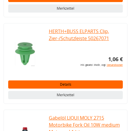
Merkzettel
HERTH+BUSS ELPARTS Clip,
Zier-/Schutzleiste 50267071
1,06 €
inkl. gesetzl. MwSt., zzgl.
Versandkosten
Details
Merkzettel
Gabelöl LIQUI MOLY 2715
Motorbike Fork Oil 10W medium