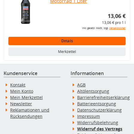
Motorrad 1 Liter
13,06 €
13,06 € pro 1 l
inkl. gesetzl. MwSt., zzgl.
Versandkosten
Details
Merkzettel
Kundenservice
Informationen
Kontakt
AGB
Mein Konto
Altölentsorgung
Mein Merkzettel
Barrierefreiheitserklärung
Newsletter
Batterieentsorgung
Reklamationen und
Datenschutzerklärung
Rücksendungen
Impressum
Widerrufsbelehrung
Widerruf des Vertrags