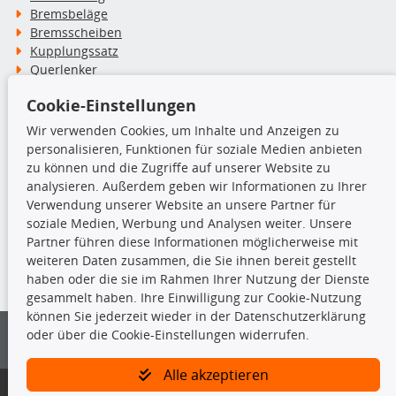
Bremsbeläge
Bremsscheiben
Kupplungssatz
Querlenker
Radlager
Cookie-Einstellungen
Stoßdämpfer
Wir verwenden Cookies, um Inhalte und Anzeigen zu
personalisieren, Funktionen für soziale Medien anbieten
TecDoc Inside
zu können und die Zugriffe auf unserer Website zu
analysieren. Außerdem geben wir Informationen zu Ihrer
Verwendung unserer Website an unsere Partner für
soziale Medien, Werbung und Analysen weiter. Unsere
Partner führen diese Informationen möglicherweise mit
Die hier angezeigten Daten insbesondere die gesamte Datenbank dürfen
weiteren Daten zusammen, die Sie ihnen bereit gestellt
nicht kopiert werden.
haben oder die sie im Rahmen Ihrer Nutzung der Dienste
gesammelt haben. Ihre Einwilligung zur Cookie-Nutzung
Es ist zu unterlassen, die Daten oder die gesamte Datenbank ohne
können Sie jederzeit wieder in der Datenschutzerklärung
vorherige Zustimmung von TecDoc zu vervielfältigen, zu verbreiten
oder über die Cookie-Einstellungen widerrufen.
und/oder diese Handlungen durch Dritte ausführen zu lassen. Ein
Zuwiderhandeln stellt eine Urheberrechtsverletzung dar und wird verfolgt.
Alle akzeptieren
Bitte prüfen Sie, ob das über unseren Onlineshop identifizierte Ersatzteil