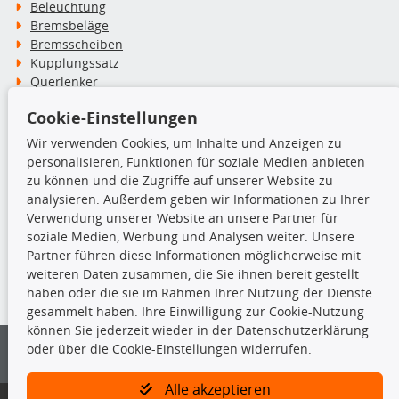
Beleuchtung
Bremsbeläge
Bremsscheiben
Kupplungssatz
Querlenker
Radlager
Cookie-Einstellungen
Stoßdämpfer
Wir verwenden Cookies, um Inhalte und Anzeigen zu
personalisieren, Funktionen für soziale Medien anbieten
TecDoc Inside
zu können und die Zugriffe auf unserer Website zu
analysieren. Außerdem geben wir Informationen zu Ihrer
Verwendung unserer Website an unsere Partner für
soziale Medien, Werbung und Analysen weiter. Unsere
Partner führen diese Informationen möglicherweise mit
Die hier angezeigten Daten insbesondere die gesamte Datenbank dürfen
weiteren Daten zusammen, die Sie ihnen bereit gestellt
nicht kopiert werden.
haben oder die sie im Rahmen Ihrer Nutzung der Dienste
gesammelt haben. Ihre Einwilligung zur Cookie-Nutzung
Es ist zu unterlassen, die Daten oder die gesamte Datenbank ohne
können Sie jederzeit wieder in der Datenschutzerklärung
vorherige Zustimmung von TecDoc zu vervielfältigen, zu verbreiten
oder über die Cookie-Einstellungen widerrufen.
und/oder diese Handlungen durch Dritte ausführen zu lassen. Ein
Zuwiderhandeln stellt eine Urheberrechtsverletzung dar und wird verfolgt.
Alle akzeptieren
Bitte prüfen Sie, ob das über unseren Onlineshop identifizierte Ersatzteil