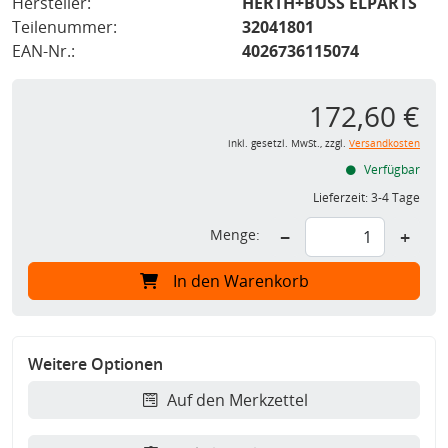
Hersteller:
HERTH+BUSS ELPARTS
Teilenummer:
32041801
EAN-Nr.:
4026736115074
172,60 €
inkl. gesetzl. MwSt., zzgl.
Versandkosten
Verfügbar
Lieferzeit:
3-4 Tage
Menge:
−
+
In den Warenkorb
Weitere Optionen
Auf den Merkzettel