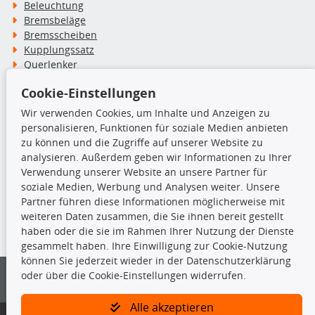
Beleuchtung
Bremsbeläge
Bremsscheiben
Kupplungssatz
Querlenker
Radlager
Cookie-Einstellungen
Stoßdämpfer
Wir verwenden Cookies, um Inhalte und Anzeigen zu
personalisieren, Funktionen für soziale Medien anbieten
TecDoc Inside
zu können und die Zugriffe auf unserer Website zu
analysieren. Außerdem geben wir Informationen zu Ihrer
Verwendung unserer Website an unsere Partner für
soziale Medien, Werbung und Analysen weiter. Unsere
Partner führen diese Informationen möglicherweise mit
Die hier angezeigten Daten insbesondere die gesamte Datenbank dürfen
weiteren Daten zusammen, die Sie ihnen bereit gestellt
nicht kopiert werden.
haben oder die sie im Rahmen Ihrer Nutzung der Dienste
gesammelt haben. Ihre Einwilligung zur Cookie-Nutzung
Es ist zu unterlassen, die Daten oder die gesamte Datenbank ohne
können Sie jederzeit wieder in der Datenschutzerklärung
vorherige Zustimmung von TecDoc zu vervielfältigen, zu verbreiten
oder über die Cookie-Einstellungen widerrufen.
und/oder diese Handlungen durch Dritte ausführen zu lassen. Ein
Zuwiderhandeln stellt eine Urheberrechtsverletzung dar und wird verfolgt.
Alle akzeptieren
Bitte prüfen Sie, ob das über unseren Onlineshop identifizierte Ersatzteil