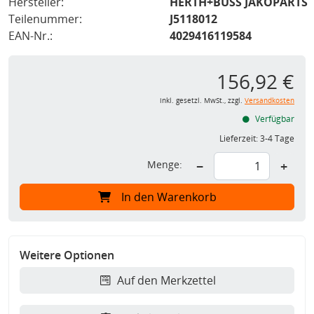
Hersteller:
HERTH+BUSS JAKOPARTS
Teilenummer:
J5118012
EAN-Nr.:
4029416119584
156,92 €
inkl. gesetzl. MwSt., zzgl.
Versandkosten
Verfügbar
Lieferzeit:
3-4 Tage
Menge:
−
+
In den Warenkorb
Weitere Optionen
Auf den Merkzettel