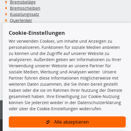
Bremsbeläge
Bremsscheiben
Kupplungssatz
Querlenker
Radlager
Cookie-Einstellungen
Stoßdämpfer
Wir verwenden Cookies, um Inhalte und Anzeigen zu
personalisieren, Funktionen für soziale Medien anbieten
TecDoc Inside
zu können und die Zugriffe auf unserer Website zu
analysieren. Außerdem geben wir Informationen zu Ihrer
Verwendung unserer Website an unsere Partner für
soziale Medien, Werbung und Analysen weiter. Unsere
Partner führen diese Informationen möglicherweise mit
Die hier angezeigten Daten insbesondere die gesamte Datenbank dürfen
weiteren Daten zusammen, die Sie ihnen bereit gestellt
nicht kopiert werden.
haben oder die sie im Rahmen Ihrer Nutzung der Dienste
gesammelt haben. Ihre Einwilligung zur Cookie-Nutzung
Es ist zu unterlassen, die Daten oder die gesamte Datenbank ohne
können Sie jederzeit wieder in der Datenschutzerklärung
vorherige Zustimmung von TecDoc zu vervielfältigen, zu verbreiten
und/oder diese Handlungen durch Dritte ausführen zu lassen. Ein
oder über die Cookie-Einstellungen widerrufen.
Zuwiderhandeln stellt eine Urheberrechtsverletzung dar und wird verfolgt.
Alle akzeptieren
Bitte prüfen Sie, ob das über unseren Onlineshop identifizierte Ersatzteil
auch tatsächlich dem gesuchten Ersatzteil entspricht.