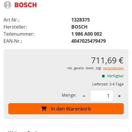
Art.Nr.:
1328375
Hersteller:
BOSCH
Teilenummer:
1 986 A00 002
EAN-Nr.:
4047025479479
711,69 €
inkl. gesetzl. MwSt., zzgl.
Versandkosten
Verfügbar
Lieferzeit:
3-4 Tage
Menge:
−
+
In den Warenkorb