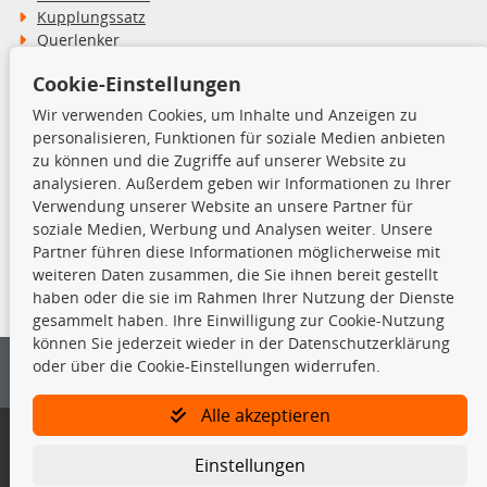
Kupplungssatz
Querlenker
Radlager
Cookie-Einstellungen
Stoßdämpfer
Wir verwenden Cookies, um Inhalte und Anzeigen zu
personalisieren, Funktionen für soziale Medien anbieten
TecDoc Inside
zu können und die Zugriffe auf unserer Website zu
analysieren. Außerdem geben wir Informationen zu Ihrer
Verwendung unserer Website an unsere Partner für
soziale Medien, Werbung und Analysen weiter. Unsere
Partner führen diese Informationen möglicherweise mit
Die hier angezeigten Daten insbesondere die gesamte Datenbank dürfen
weiteren Daten zusammen, die Sie ihnen bereit gestellt
nicht kopiert werden.
haben oder die sie im Rahmen Ihrer Nutzung der Dienste
gesammelt haben. Ihre Einwilligung zur Cookie-Nutzung
Es ist zu unterlassen, die Daten oder die gesamte Datenbank ohne
können Sie jederzeit wieder in der Datenschutzerklärung
vorherige Zustimmung von TecDoc zu vervielfältigen, zu verbreiten
oder über die Cookie-Einstellungen widerrufen.
und/oder diese Handlungen durch Dritte ausführen zu lassen. Ein
Zuwiderhandeln stellt eine Urheberrechtsverletzung dar und wird verfolgt.
Alle akzeptieren
Bitte prüfen Sie, ob das über unseren Onlineshop identifizierte Ersatzteil
auch tatsächlich dem gesuchten Ersatzteil entspricht.
Einstellungen
Gegebenenfalls sind ergänzende Informationen notwendig, um