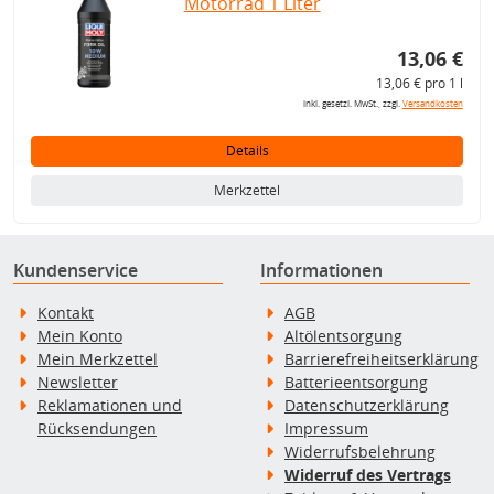
Motorrad 1 Liter
13,06 €
13,06 € pro 1 l
inkl. gesetzl. MwSt., zzgl.
Versandkosten
Details
Merkzettel
Kundenservice
Informationen
Kontakt
AGB
Mein Konto
Altölentsorgung
Mein Merkzettel
Barrierefreiheitserklärung
Newsletter
Batterieentsorgung
Reklamationen und
Datenschutzerklärung
Rücksendungen
Impressum
Widerrufsbelehrung
Widerruf des Vertrags