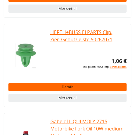
Merkzettel
HERTH+BUSS ELPARTS Clip,
Zier-/Schutzleiste 50267071
1,06 €
inkl. gesetzl. MwSt., zzgl.
Versandkosten
Details
Merkzettel
Gabelöl LIQUI MOLY 2715
Motorbike Fork Oil 10W medium