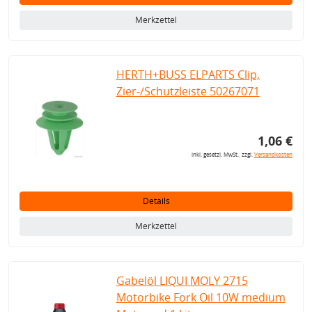
Merkzettel
HERTH+BUSS ELPARTS Clip,
Zier-/Schutzleiste 50267071
1,06 €
inkl. gesetzl. MwSt., zzgl.
Versandkosten
Details
Merkzettel
Gabelöl LIQUI MOLY 2715
Motorbike Fork Oil 10W medium