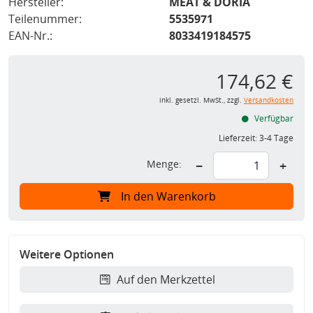
Hersteller:
MEAT & DORIA
Teilenummer:
5535971
EAN-Nr.:
8033419184575
174,62 €
inkl. gesetzl. MwSt., zzgl.
Versandkosten
Verfügbar
Lieferzeit:
3-4 Tage
Menge:
−
+
In den Warenkorb
Weitere Optionen
Auf den Merkzettel