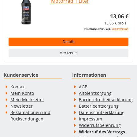
Motorrad 1 Liter
13,06 €
13,06 € pro 1 l
inkl. gesetzl. MwSt., zzgl.
Versandkosten
Details
Merkzettel
Kundenservice
Informationen
Kontakt
AGB
Mein Konto
Altölentsorgung
Mein Merkzettel
Barrierefreiheitserklärung
Newsletter
Batterieentsorgung
Reklamationen und
Datenschutzerklärung
Rücksendungen
Impressum
Widerrufsbelehrung
Widerruf des Vertrags