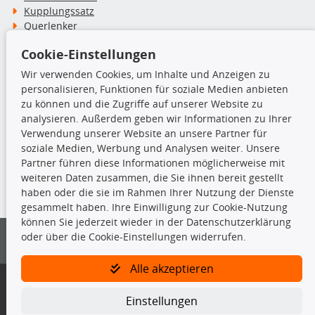
Kupplungssatz
Querlenker
Radlager
Cookie-Einstellungen
Stoßdämpfer
Wir verwenden Cookies, um Inhalte und Anzeigen zu
personalisieren, Funktionen für soziale Medien anbieten
TecDoc Inside
zu können und die Zugriffe auf unserer Website zu
analysieren. Außerdem geben wir Informationen zu Ihrer
Verwendung unserer Website an unsere Partner für
soziale Medien, Werbung und Analysen weiter. Unsere
Partner führen diese Informationen möglicherweise mit
Die hier angezeigten Daten insbesondere die gesamte Datenbank dürfen
weiteren Daten zusammen, die Sie ihnen bereit gestellt
nicht kopiert werden.
haben oder die sie im Rahmen Ihrer Nutzung der Dienste
gesammelt haben. Ihre Einwilligung zur Cookie-Nutzung
Es ist zu unterlassen, die Daten oder die gesamte Datenbank ohne
können Sie jederzeit wieder in der Datenschutzerklärung
vorherige Zustimmung von TecDoc zu vervielfältigen, zu verbreiten
oder über die Cookie-Einstellungen widerrufen.
und/oder diese Handlungen durch Dritte ausführen zu lassen. Ein
Zuwiderhandeln stellt eine Urheberrechtsverletzung dar und wird verfolgt.
Alle akzeptieren
Bitte prüfen Sie, ob das über unseren Onlineshop identifizierte Ersatzteil
auch tatsächlich dem gesuchten Ersatzteil entspricht.
Einstellungen
Gegebenenfalls sind ergänzende Informationen notwendig, um