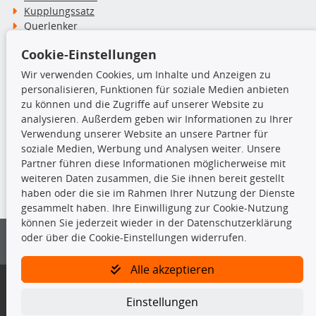
Kupplungssatz
Querlenker
Radlager
Cookie-Einstellungen
Stoßdämpfer
Wir verwenden Cookies, um Inhalte und Anzeigen zu
personalisieren, Funktionen für soziale Medien anbieten
TecDoc Inside
zu können und die Zugriffe auf unserer Website zu
analysieren. Außerdem geben wir Informationen zu Ihrer
Verwendung unserer Website an unsere Partner für
soziale Medien, Werbung und Analysen weiter. Unsere
Partner führen diese Informationen möglicherweise mit
Die hier angezeigten Daten insbesondere die gesamte Datenbank dürfen
weiteren Daten zusammen, die Sie ihnen bereit gestellt
nicht kopiert werden.
haben oder die sie im Rahmen Ihrer Nutzung der Dienste
gesammelt haben. Ihre Einwilligung zur Cookie-Nutzung
Es ist zu unterlassen, die Daten oder die gesamte Datenbank ohne
können Sie jederzeit wieder in der Datenschutzerklärung
vorherige Zustimmung von TecDoc zu vervielfältigen, zu verbreiten
oder über die Cookie-Einstellungen widerrufen.
und/oder diese Handlungen durch Dritte ausführen zu lassen. Ein
Zuwiderhandeln stellt eine Urheberrechtsverletzung dar und wird verfolgt.
Alle akzeptieren
Bitte prüfen Sie, ob das über unseren Onlineshop identifizierte Ersatzteil
auch tatsächlich dem gesuchten Ersatzteil entspricht.
Einstellungen
Gegebenenfalls sind ergänzende Informationen notwendig, um