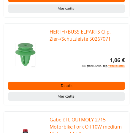
Merkzettel
HERTH+BUSS ELPARTS Clip,
Zier-/Schutzleiste 50267071
1,06 €
inkl. gesetzl. MwSt., zzgl.
Versandkosten
Details
Merkzettel
Gabelöl LIQUI MOLY 2715
Motorbike Fork Oil 10W medium