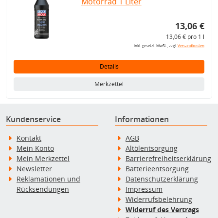
Motorrad 1 Liter
13,06 €
13,06 € pro 1 l
inkl. gesetzl. MwSt., zzgl.
Versandkosten
Details
Merkzettel
Kundenservice
Informationen
Kontakt
AGB
Mein Konto
Altölentsorgung
Mein Merkzettel
Barrierefreiheitserklärung
Newsletter
Batterieentsorgung
Reklamationen und
Datenschutzerklärung
Rücksendungen
Impressum
Widerrufsbelehrung
Widerruf des Vertrags