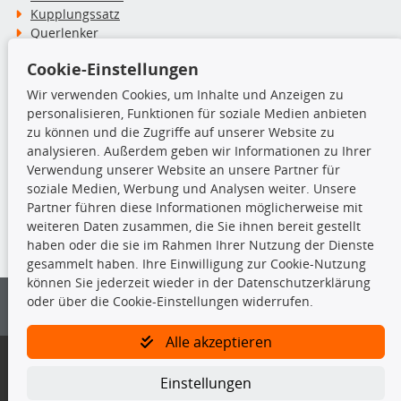
Kupplungssatz
Querlenker
Radlager
Cookie-Einstellungen
Stoßdämpfer
Wir verwenden Cookies, um Inhalte und Anzeigen zu
personalisieren, Funktionen für soziale Medien anbieten
TecDoc Inside
zu können und die Zugriffe auf unserer Website zu
analysieren. Außerdem geben wir Informationen zu Ihrer
Verwendung unserer Website an unsere Partner für
soziale Medien, Werbung und Analysen weiter. Unsere
Partner führen diese Informationen möglicherweise mit
Die hier angezeigten Daten insbesondere die gesamte Datenbank dürfen
weiteren Daten zusammen, die Sie ihnen bereit gestellt
nicht kopiert werden.
haben oder die sie im Rahmen Ihrer Nutzung der Dienste
gesammelt haben. Ihre Einwilligung zur Cookie-Nutzung
Es ist zu unterlassen, die Daten oder die gesamte Datenbank ohne
können Sie jederzeit wieder in der Datenschutzerklärung
vorherige Zustimmung von TecDoc zu vervielfältigen, zu verbreiten
oder über die Cookie-Einstellungen widerrufen.
und/oder diese Handlungen durch Dritte ausführen zu lassen. Ein
Zuwiderhandeln stellt eine Urheberrechtsverletzung dar und wird verfolgt.
Alle akzeptieren
Bitte prüfen Sie, ob das über unseren Onlineshop identifizierte Ersatzteil
auch tatsächlich dem gesuchten Ersatzteil entspricht.
Einstellungen
Gegebenenfalls sind ergänzende Informationen notwendig, um