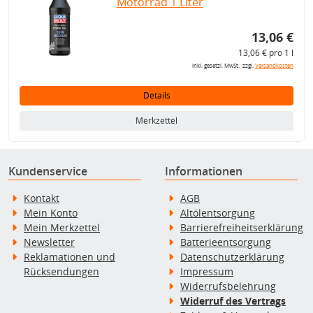
Motorrad 1 Liter
13,06 €
13,06 € pro 1 l
inkl. gesetzl. MwSt., zzgl.
Versandkosten
Details
Merkzettel
Kundenservice
Informationen
Kontakt
AGB
Mein Konto
Altölentsorgung
Mein Merkzettel
Barrierefreiheitserklärung
Newsletter
Batterieentsorgung
Reklamationen und
Datenschutzerklärung
Rücksendungen
Impressum
Widerrufsbelehrung
Widerruf des Vertrags