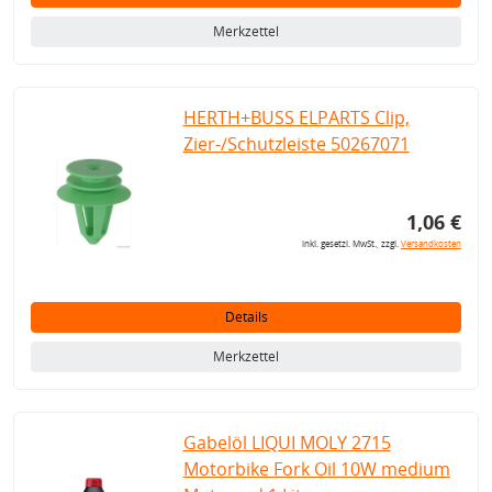
Merkzettel
HERTH+BUSS ELPARTS Clip,
Zier-/Schutzleiste 50267071
1,06 €
inkl. gesetzl. MwSt., zzgl.
Versandkosten
Details
Merkzettel
Gabelöl LIQUI MOLY 2715
Motorbike Fork Oil 10W medium