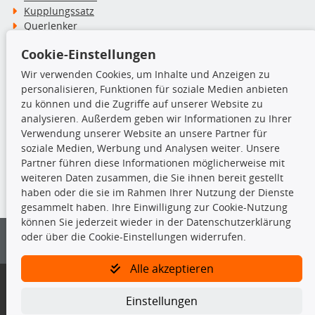
Kupplungssatz
Querlenker
Radlager
Cookie-Einstellungen
Stoßdämpfer
Wir verwenden Cookies, um Inhalte und Anzeigen zu
personalisieren, Funktionen für soziale Medien anbieten
TecDoc Inside
zu können und die Zugriffe auf unserer Website zu
analysieren. Außerdem geben wir Informationen zu Ihrer
Verwendung unserer Website an unsere Partner für
soziale Medien, Werbung und Analysen weiter. Unsere
Partner führen diese Informationen möglicherweise mit
Die hier angezeigten Daten insbesondere die gesamte Datenbank dürfen
weiteren Daten zusammen, die Sie ihnen bereit gestellt
nicht kopiert werden.
haben oder die sie im Rahmen Ihrer Nutzung der Dienste
gesammelt haben. Ihre Einwilligung zur Cookie-Nutzung
Es ist zu unterlassen, die Daten oder die gesamte Datenbank ohne
können Sie jederzeit wieder in der Datenschutzerklärung
vorherige Zustimmung von TecDoc zu vervielfältigen, zu verbreiten
oder über die Cookie-Einstellungen widerrufen.
und/oder diese Handlungen durch Dritte ausführen zu lassen. Ein
Zuwiderhandeln stellt eine Urheberrechtsverletzung dar und wird verfolgt.
Alle akzeptieren
Bitte prüfen Sie, ob das über unseren Onlineshop identifizierte Ersatzteil
auch tatsächlich dem gesuchten Ersatzteil entspricht.
Einstellungen
Gegebenenfalls sind ergänzende Informationen notwendig, um