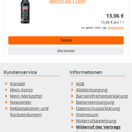
Motorrad 1 Liter
13,06 €
13,06 € pro 1 l
inkl. gesetzl. MwSt., zzgl.
Versandkosten
Details
Merkzettel
Kundenservice
Informationen
Kontakt
AGB
Mein Konto
Altölentsorgung
Mein Merkzettel
Barrierefreiheitserklärung
Newsletter
Batterieentsorgung
Reklamationen und
Datenschutzerklärung
Rücksendungen
Impressum
Widerrufsbelehrung
Widerruf des Vertrags