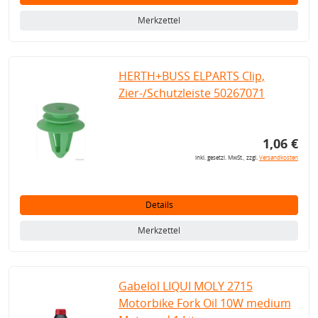
Merkzettel
HERTH+BUSS ELPARTS Clip,
Zier-/Schutzleiste 50267071
1,06 €
inkl. gesetzl. MwSt., zzgl.
Versandkosten
Details
Merkzettel
Gabelöl LIQUI MOLY 2715
Motorbike Fork Oil 10W medium