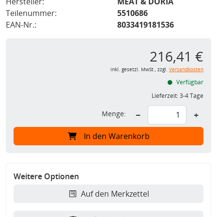
Hersteller:
MEAT & DORIA
Teilenummer:
5510686
EAN-Nr.:
8033419181536
216,41 €
inkl. gesetzl. MwSt., zzgl.
Versandkosten
Verfügbar
Lieferzeit:
3-4 Tage
Menge:
−
+
In den Warenkorb
Weitere Optionen
Auf den Merkzettel