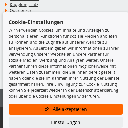
Kupplungssatz
Querlenker
Radlager
Cookie-Einstellungen
Stoßdämpfer
Wir verwenden Cookies, um Inhalte und Anzeigen zu
personalisieren, Funktionen für soziale Medien anbieten
TecDoc Inside
zu können und die Zugriffe auf unserer Website zu
analysieren. Außerdem geben wir Informationen zu Ihrer
Verwendung unserer Website an unsere Partner für
soziale Medien, Werbung und Analysen weiter. Unsere
Partner führen diese Informationen möglicherweise mit
Die hier angezeigten Daten insbesondere die gesamte Datenbank dürfen
weiteren Daten zusammen, die Sie ihnen bereit gestellt
nicht kopiert werden.
haben oder die sie im Rahmen Ihrer Nutzung der Dienste
gesammelt haben. Ihre Einwilligung zur Cookie-Nutzung
Es ist zu unterlassen, die Daten oder die gesamte Datenbank ohne
können Sie jederzeit wieder in der Datenschutzerklärung
vorherige Zustimmung von TecDoc zu vervielfältigen, zu verbreiten
oder über die Cookie-Einstellungen widerrufen.
und/oder diese Handlungen durch Dritte ausführen zu lassen. Ein
Zuwiderhandeln stellt eine Urheberrechtsverletzung dar und wird verfolgt.
Alle akzeptieren
Bitte prüfen Sie, ob das über unseren Onlineshop identifizierte Ersatzteil
auch tatsächlich dem gesuchten Ersatzteil entspricht.
Einstellungen
Gegebenenfalls sind ergänzende Informationen notwendig, um