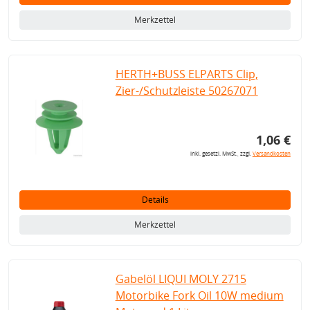
Merkzettel
HERTH+BUSS ELPARTS Clip,
Zier-/Schutzleiste 50267071
1,06 €
inkl. gesetzl. MwSt., zzgl.
Versandkosten
Details
Merkzettel
Gabelöl LIQUI MOLY 2715
Motorbike Fork Oil 10W medium