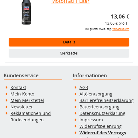
Motorrad 1 Liter
13,06 €
13,06 € pro 1 l
inkl. gesetzl. MwSt., zzgl.
Versandkosten
Details
Merkzettel
Kundenservice
Informationen
Kontakt
AGB
Mein Konto
Altölentsorgung
Mein Merkzettel
Barrierefreiheitserklärung
Newsletter
Batterieentsorgung
Reklamationen und
Datenschutzerklärung
Rücksendungen
Impressum
Widerrufsbelehrung
Widerruf des Vertrags