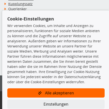
Kupplungssatz
Querlenker
Radlager
Cookie-Einstellungen
Stoßdämpfer
Wir verwenden Cookies, um Inhalte und Anzeigen zu
personalisieren, Funktionen für soziale Medien anbieten
TecDoc Inside
zu können und die Zugriffe auf unserer Website zu
analysieren. Außerdem geben wir Informationen zu Ihrer
Verwendung unserer Website an unsere Partner für
soziale Medien, Werbung und Analysen weiter. Unsere
Partner führen diese Informationen möglicherweise mit
Die hier angezeigten Daten insbesondere die gesamte Datenbank dürfen
weiteren Daten zusammen, die Sie ihnen bereit gestellt
nicht kopiert werden.
haben oder die sie im Rahmen Ihrer Nutzung der Dienste
gesammelt haben. Ihre Einwilligung zur Cookie-Nutzung
Es ist zu unterlassen, die Daten oder die gesamte Datenbank ohne
können Sie jederzeit wieder in der Datenschutzerklärung
vorherige Zustimmung von TecDoc zu vervielfältigen, zu verbreiten
oder über die Cookie-Einstellungen widerrufen.
und/oder diese Handlungen durch Dritte ausführen zu lassen. Ein
Zuwiderhandeln stellt eine Urheberrechtsverletzung dar und wird verfolgt.
Alle akzeptieren
Bitte prüfen Sie, ob das über unseren Onlineshop identifizierte Ersatzteil
auch tatsächlich dem gesuchten Ersatzteil entspricht.
Einstellungen
Gegebenenfalls sind ergänzende Informationen notwendig, um