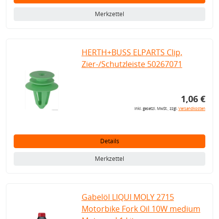
Merkzettel
HERTH+BUSS ELPARTS Clip,
Zier-/Schutzleiste 50267071
1,06 €
inkl. gesetzl. MwSt., zzgl.
Versandkosten
Details
Merkzettel
Gabelöl LIQUI MOLY 2715
Motorbike Fork Oil 10W medium