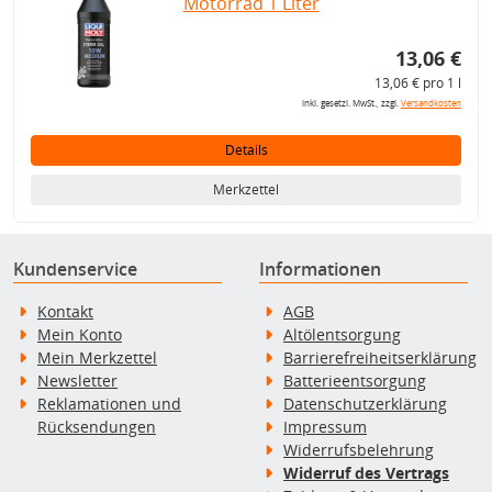
Motorrad 1 Liter
13,06 €
13,06 € pro 1 l
inkl. gesetzl. MwSt., zzgl.
Versandkosten
Details
Merkzettel
Kundenservice
Informationen
Kontakt
AGB
Mein Konto
Altölentsorgung
Mein Merkzettel
Barrierefreiheitserklärung
Newsletter
Batterieentsorgung
Reklamationen und
Datenschutzerklärung
Rücksendungen
Impressum
Widerrufsbelehrung
Widerruf des Vertrags