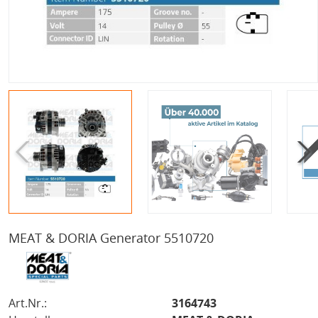
MEAT & DORIA Generator 5510720
Art.Nr.:
3164743