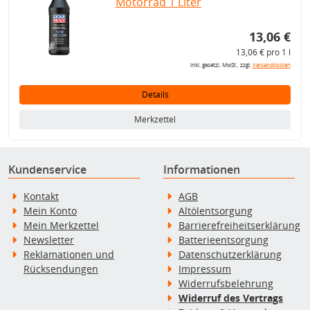
Motorrad 1 Liter
13,06 €
13,06 € pro 1 l
inkl. gesetzl. MwSt., zzgl.
Versandkosten
Details
Merkzettel
Kundenservice
Informationen
Kontakt
AGB
Mein Konto
Altölentsorgung
Mein Merkzettel
Barrierefreiheitserklärung
Newsletter
Batterieentsorgung
Reklamationen und
Datenschutzerklärung
Rücksendungen
Impressum
Widerrufsbelehrung
Widerruf des Vertrags