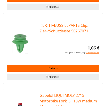
Merkzettel
HERTH+BUSS ELPARTS Clip,
Zier-/Schutzleiste 50267071
1,06 €
inkl. gesetzl. MwSt., zzgl.
Versandkosten
Details
Merkzettel
Gabelöl LIQUI MOLY 2715
Motorbike Fork Oil 10W medium