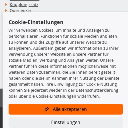
Kupplungssatz
Querlenker
Radlager
Cookie-Einstellungen
Stoßdämpfer
Wir verwenden Cookies, um Inhalte und Anzeigen zu
personalisieren, Funktionen für soziale Medien anbieten
TecDoc Inside
zu können und die Zugriffe auf unserer Website zu
analysieren. Außerdem geben wir Informationen zu Ihrer
Verwendung unserer Website an unsere Partner für
soziale Medien, Werbung und Analysen weiter. Unsere
Partner führen diese Informationen möglicherweise mit
Die hier angezeigten Daten insbesondere die gesamte Datenbank dürfen
weiteren Daten zusammen, die Sie ihnen bereit gestellt
nicht kopiert werden.
haben oder die sie im Rahmen Ihrer Nutzung der Dienste
gesammelt haben. Ihre Einwilligung zur Cookie-Nutzung
Es ist zu unterlassen, die Daten oder die gesamte Datenbank ohne
können Sie jederzeit wieder in der Datenschutzerklärung
vorherige Zustimmung von TecDoc zu vervielfältigen, zu verbreiten
oder über die Cookie-Einstellungen widerrufen.
und/oder diese Handlungen durch Dritte ausführen zu lassen. Ein
Zuwiderhandeln stellt eine Urheberrechtsverletzung dar und wird verfolgt.
Alle akzeptieren
Bitte prüfen Sie, ob das über unseren Onlineshop identifizierte Ersatzteil
auch tatsächlich dem gesuchten Ersatzteil entspricht.
Einstellungen
Gegebenenfalls sind ergänzende Informationen notwendig, um