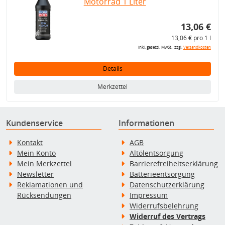
Motorrad 1 Liter
13,06 €
13,06 € pro 1 l
inkl. gesetzl. MwSt., zzgl.
Versandkosten
Details
Merkzettel
Kundenservice
Informationen
Kontakt
AGB
Mein Konto
Altölentsorgung
Mein Merkzettel
Barrierefreiheitserklärung
Newsletter
Batterieentsorgung
Reklamationen und
Datenschutzerklärung
Rücksendungen
Impressum
Widerrufsbelehrung
Widerruf des Vertrags