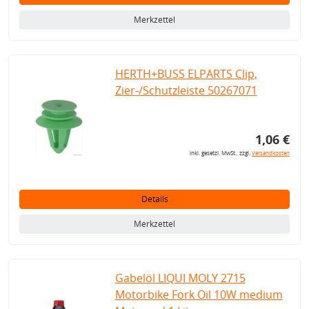
Merkzettel
HERTH+BUSS ELPARTS Clip,
Zier-/Schutzleiste 50267071
1,06 €
inkl. gesetzl. MwSt., zzgl.
Versandkosten
Details
Merkzettel
Gabelöl LIQUI MOLY 2715
Motorbike Fork Oil 10W medium