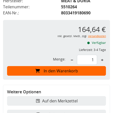
Hersteller:
MEAT & DORIA
Teilenummer:
5510264
EAN-Nr.:
8033419180690
164,64 €
inkl. gesetzl. MwSt., zzgl.
Versandkosten
Verfügbar
Lieferzeit:
3-4 Tage
Menge:
−
+
In den Warenkorb
Weitere Optionen
Auf den Merkzettel