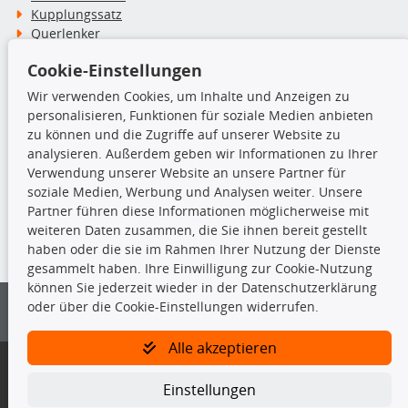
Kupplungssatz
Querlenker
Radlager
Cookie-Einstellungen
Stoßdämpfer
Wir verwenden Cookies, um Inhalte und Anzeigen zu
personalisieren, Funktionen für soziale Medien anbieten
TecDoc Inside
zu können und die Zugriffe auf unserer Website zu
analysieren. Außerdem geben wir Informationen zu Ihrer
Verwendung unserer Website an unsere Partner für
soziale Medien, Werbung und Analysen weiter. Unsere
Partner führen diese Informationen möglicherweise mit
Die hier angezeigten Daten insbesondere die gesamte Datenbank dürfen
weiteren Daten zusammen, die Sie ihnen bereit gestellt
nicht kopiert werden.
haben oder die sie im Rahmen Ihrer Nutzung der Dienste
gesammelt haben. Ihre Einwilligung zur Cookie-Nutzung
Es ist zu unterlassen, die Daten oder die gesamte Datenbank ohne
können Sie jederzeit wieder in der Datenschutzerklärung
vorherige Zustimmung von TecDoc zu vervielfältigen, zu verbreiten
oder über die Cookie-Einstellungen widerrufen.
und/oder diese Handlungen durch Dritte ausführen zu lassen. Ein
Zuwiderhandeln stellt eine Urheberrechtsverletzung dar und wird verfolgt.
Alle akzeptieren
Bitte prüfen Sie, ob das über unseren Onlineshop identifizierte Ersatzteil
auch tatsächlich dem gesuchten Ersatzteil entspricht.
Einstellungen
Gegebenenfalls sind ergänzende Informationen notwendig, um