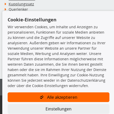
Kupplungssatz
Querlenker
Radlager
Cookie-Einstellungen
Stoßdämpfer
Wir verwenden Cookies, um Inhalte und Anzeigen zu
personalisieren, Funktionen für soziale Medien anbieten
TecDoc Inside
zu können und die Zugriffe auf unserer Website zu
analysieren. Außerdem geben wir Informationen zu Ihrer
Verwendung unserer Website an unsere Partner für
soziale Medien, Werbung und Analysen weiter. Unsere
Partner führen diese Informationen möglicherweise mit
Die hier angezeigten Daten insbesondere die gesamte Datenbank dürfen
weiteren Daten zusammen, die Sie ihnen bereit gestellt
nicht kopiert werden.
haben oder die sie im Rahmen Ihrer Nutzung der Dienste
gesammelt haben. Ihre Einwilligung zur Cookie-Nutzung
Es ist zu unterlassen, die Daten oder die gesamte Datenbank ohne
können Sie jederzeit wieder in der Datenschutzerklärung
vorherige Zustimmung von TecDoc zu vervielfältigen, zu verbreiten
oder über die Cookie-Einstellungen widerrufen.
und/oder diese Handlungen durch Dritte ausführen zu lassen. Ein
Zuwiderhandeln stellt eine Urheberrechtsverletzung dar und wird verfolgt.
Alle akzeptieren
Bitte prüfen Sie, ob das über unseren Onlineshop identifizierte Ersatzteil
auch tatsächlich dem gesuchten Ersatzteil entspricht.
Einstellungen
Gegebenenfalls sind ergänzende Informationen notwendig, um