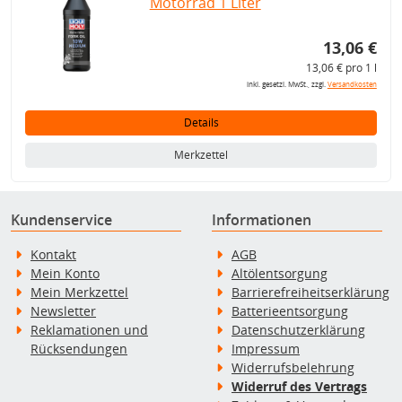
Motorrad 1 Liter
13,06 €
13,06 € pro 1 l
inkl. gesetzl. MwSt., zzgl.
Versandkosten
Details
Merkzettel
Kundenservice
Informationen
Kontakt
AGB
Mein Konto
Altölentsorgung
Mein Merkzettel
Barrierefreiheitserklärung
Newsletter
Batterieentsorgung
Reklamationen und
Datenschutzerklärung
Rücksendungen
Impressum
Widerrufsbelehrung
Widerruf des Vertrags