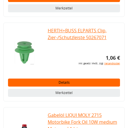
Merkzettel
HERTH+BUSS ELPARTS Clip,
Zier-/Schutzleiste 50267071
1,06 €
inkl. gesetzl. MwSt., zzgl.
Versandkosten
Details
Merkzettel
Gabelöl LIQUI MOLY 2715
Motorbike Fork Oil 10W medium