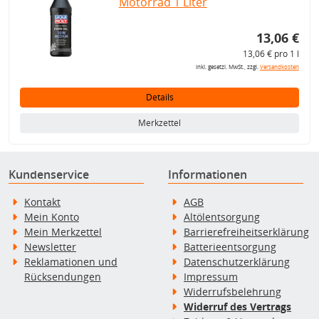
Motorrad 1 Liter
13,06 €
13,06 € pro 1 l
inkl. gesetzl. MwSt., zzgl.
Versandkosten
Details
Merkzettel
Kundenservice
Informationen
Kontakt
AGB
Mein Konto
Altölentsorgung
Mein Merkzettel
Barrierefreiheitserklärung
Newsletter
Batterieentsorgung
Reklamationen und
Datenschutzerklärung
Rücksendungen
Impressum
Widerrufsbelehrung
Widerruf des Vertrags