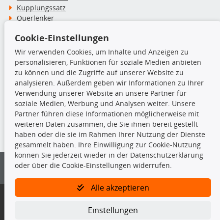
Kupplungssatz
Querlenker
Radlager
Cookie-Einstellungen
Stoßdämpfer
Wir verwenden Cookies, um Inhalte und Anzeigen zu
personalisieren, Funktionen für soziale Medien anbieten
TecDoc Inside
zu können und die Zugriffe auf unserer Website zu
analysieren. Außerdem geben wir Informationen zu Ihrer
Verwendung unserer Website an unsere Partner für
soziale Medien, Werbung und Analysen weiter. Unsere
Partner führen diese Informationen möglicherweise mit
Die hier angezeigten Daten insbesondere die gesamte Datenbank dürfen
weiteren Daten zusammen, die Sie ihnen bereit gestellt
nicht kopiert werden.
haben oder die sie im Rahmen Ihrer Nutzung der Dienste
gesammelt haben. Ihre Einwilligung zur Cookie-Nutzung
Es ist zu unterlassen, die Daten oder die gesamte Datenbank ohne
können Sie jederzeit wieder in der Datenschutzerklärung
vorherige Zustimmung von TecDoc zu vervielfältigen, zu verbreiten
oder über die Cookie-Einstellungen widerrufen.
und/oder diese Handlungen durch Dritte ausführen zu lassen. Ein
Zuwiderhandeln stellt eine Urheberrechtsverletzung dar und wird verfolgt.
Alle akzeptieren
Bitte prüfen Sie, ob das über unseren Onlineshop identifizierte Ersatzteil
auch tatsächlich dem gesuchten Ersatzteil entspricht.
Einstellungen
Gegebenenfalls sind ergänzende Informationen notwendig, um