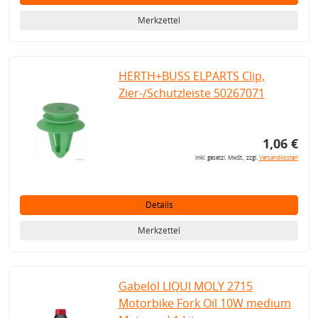
Merkzettel
HERTH+BUSS ELPARTS Clip,
Zier-/Schutzleiste 50267071
1,06 €
inkl. gesetzl. MwSt., zzgl.
Versandkosten
Details
Merkzettel
Gabelöl LIQUI MOLY 2715
Motorbike Fork Oil 10W medium