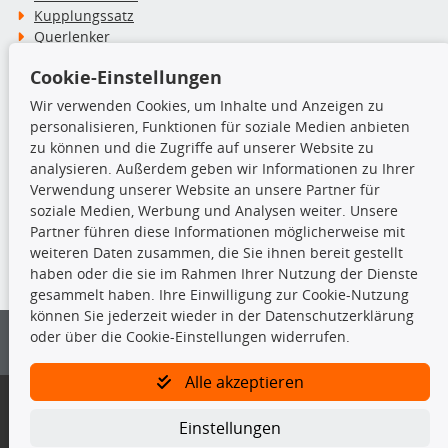
Kupplungssatz
Querlenker
Radlager
Cookie-Einstellungen
Stoßdämpfer
Wir verwenden Cookies, um Inhalte und Anzeigen zu
personalisieren, Funktionen für soziale Medien anbieten
TecDoc Inside
zu können und die Zugriffe auf unserer Website zu
analysieren. Außerdem geben wir Informationen zu Ihrer
Verwendung unserer Website an unsere Partner für
soziale Medien, Werbung und Analysen weiter. Unsere
Partner führen diese Informationen möglicherweise mit
Die hier angezeigten Daten insbesondere die gesamte Datenbank dürfen
weiteren Daten zusammen, die Sie ihnen bereit gestellt
nicht kopiert werden.
haben oder die sie im Rahmen Ihrer Nutzung der Dienste
gesammelt haben. Ihre Einwilligung zur Cookie-Nutzung
Es ist zu unterlassen, die Daten oder die gesamte Datenbank ohne
können Sie jederzeit wieder in der Datenschutzerklärung
vorherige Zustimmung von TecDoc zu vervielfältigen, zu verbreiten
oder über die Cookie-Einstellungen widerrufen.
und/oder diese Handlungen durch Dritte ausführen zu lassen. Ein
Zuwiderhandeln stellt eine Urheberrechtsverletzung dar und wird verfolgt.
Alle akzeptieren
Bitte prüfen Sie, ob das über unseren Onlineshop identifizierte Ersatzteil
auch tatsächlich dem gesuchten Ersatzteil entspricht.
Einstellungen
Gegebenenfalls sind ergänzende Informationen notwendig, um