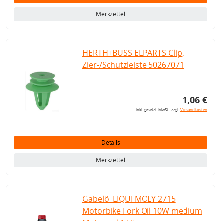
Merkzettel
HERTH+BUSS ELPARTS Clip,
Zier-/Schutzleiste 50267071
1,06 €
inkl. gesetzl. MwSt., zzgl.
Versandkosten
Details
Merkzettel
Gabelöl LIQUI MOLY 2715
Motorbike Fork Oil 10W medium