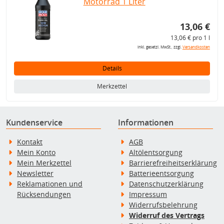
Motorrad 1 Liter
13,06 €
13,06 € pro 1 l
inkl. gesetzl. MwSt., zzgl.
Versandkosten
Details
Merkzettel
Kundenservice
Informationen
Kontakt
AGB
Mein Konto
Altölentsorgung
Mein Merkzettel
Barrierefreiheitserklärung
Newsletter
Batterieentsorgung
Reklamationen und
Datenschutzerklärung
Rücksendungen
Impressum
Widerrufsbelehrung
Widerruf des Vertrags