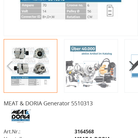
MEAT & DORIA Generator 5510313
Art.Nr.:
3164568