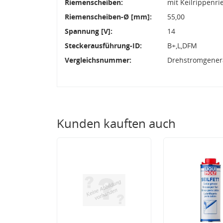
Riemenscheiben:
mit Keilrippenr
Riemenscheiben-Ø [mm]:
55,00
Spannung [V]:
14
Steckerausführung-ID:
B+,L,DFM
Vergleichsnummer:
Drehstromgenera
Kunden kauften auch