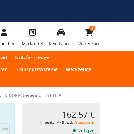
0
melden
Merkzettel
Kein Fahrzeug
Warenkorb
rad
Nutzfahrzeuge
ten
Transportsysteme
Werkzeuge
T & DORIA Generator 5510339
162,57 €
inkl. gesetzl. MwSt., zzgl.
Versandkosten
Verfügbar