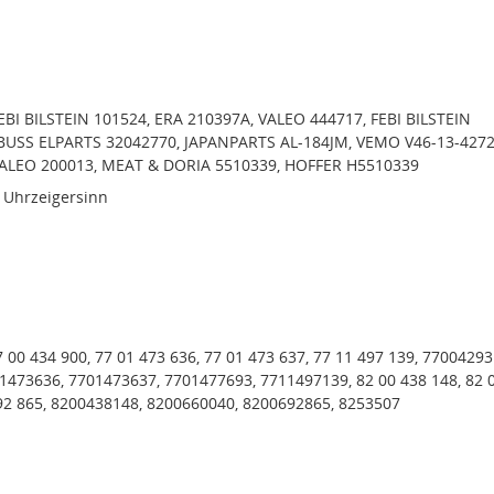
EBI BILSTEIN 101524, ERA 210397A, VALEO 444717, FEBI BILSTEIN
BUSS ELPARTS 32042770, JAPANPARTS AL-184JM, VEMO V46-13-4272
VALEO 200013, MEAT & DORIA 5510339, HOFFER H5510339
 Uhrzeigersinn
7 00 434 900, 77 01 473 636, 77 01 473 637, 77 11 497 139, 77004293
1473636, 7701473637, 7701477693, 7711497139, 82 00 438 148, 82 
692 865, 8200438148, 8200660040, 8200692865, 8253507