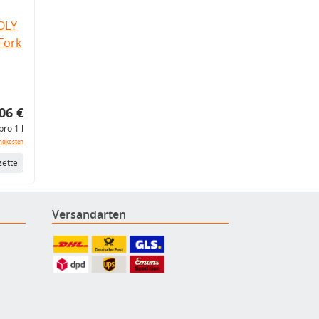
OLY
Fork
06 €
pro 1 l
ndkosten
ettel
Versandarten