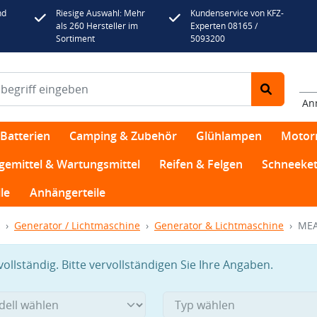
nd
Riesige Auswahl: Mehr
Kundenservice von KFZ-
als 260 Hersteller im
Experten 08165 /
Sortiment
5093200
An
Batterien
Camping & Zubehör
Glühlampen
Motor
egemittel & Wartungsmittel
Reifen & Felgen
Schneeket
le
Anhängerteile
Generator / Lichtmaschine
Generator & Lichtmaschine
MEA
llständig. Bitte vervollständigen Sie Ihre Angaben.