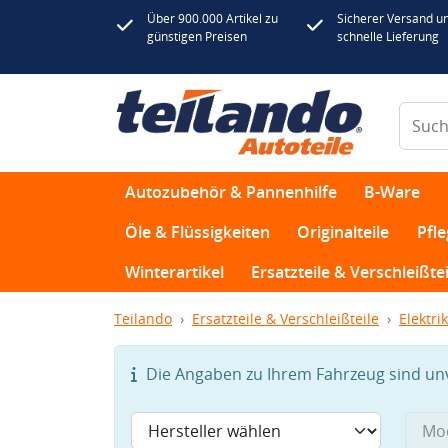
Über 900.000 Artikel zu
Sicherer Versand u
günstigen Preisen
schnelle Lieferung
Autozubehör & Pannenhilfe
B-Ware
Öle & Flüssigkeiten
Originalteile
Pfl
Winterartikel
Ersatzteile & Verschleißtei
Teilando
Ersatzteile & Verschleißteile
Elektrik
Die Angaben zu Ihrem Fahrzeug sind unvo