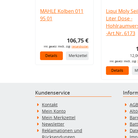
MAHLE Kolben 011
Liqui Moly Seil
95 01
Liter Dose -
Hohlraumvers
-Art.Nr. 6173
106,75 €
inkl. gesetzl. MwSt., zzgl.
Versandkosten
Details
Merkzettel
12,0
inkl. gesetzl. MwSt., zzgl.
Details
M
Kundenservice
Infor
Kontakt
AG
Mein Konto
Alt
Mein Merkzettel
Bar
Newsletter
Bat
Reklamationen und
Dat
Rücksendungen
Imp