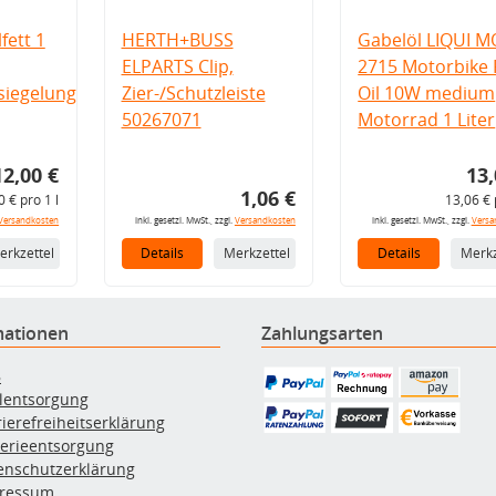
fett 1
HERTH+BUSS
Gabelöl LIQUI M
ELPARTS Clip,
2715 Motorbike 
iegelung
Zier-/Schutzleiste
Oil 10W medium
50267071
Motorrad 1 Liter
12,00 €
13,
1,06 €
0 € pro 1 l
13,06 € 
Versandkosten
inkl. gesetzl. MwSt., zzgl.
Versandkosten
inkl. gesetzl. MwSt., zzgl.
Versa
erkzettel
Details
Merkzettel
Details
Merkz
mationen
Zahlungsarten
B
ölentsorgung
rierefreiheitserklärung
terieentsorgung
enschutzerklärung
ressum