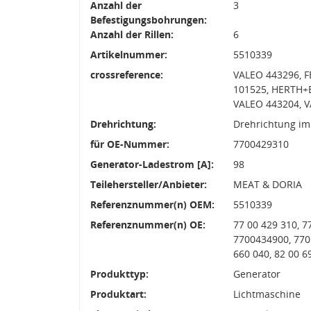
Anzahl der
3
Befestigungsbohrungen:
Anzahl der Rillen:
6
Artikelnummer:
5510339
crossreference:
VALEO 443296, F
101525, HERTH+
VALEO 443204, 
Drehrichtung:
Drehrichtung im
für OE-Nummer:
7700429310
Generator-Ladestrom [A]:
98
Teilehersteller/Anbieter:
MEAT & DORIA
Referenznummer(n) OEM:
5510339
Referenznummer(n) OE:
77 00 429 310, 7
7700434900, 770
660 040, 82 00 
Produkttyp:
Generator
Produktart:
Lichtmaschine