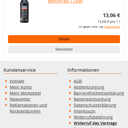
Motorrad 1 Liter
13,06 €
13,06 € pro 1 l
inkl. gesetzl. MwSt., zzgl.
Versandkosten
Details
Merkzettel
Kundenservice
Informationen
Kontakt
AGB
Mein Konto
Altölentsorgung
Mein Merkzettel
Barrierefreiheitserklärung
Newsletter
Batterieentsorgung
Reklamationen und
Datenschutzerklärung
Rücksendungen
Impressum
Widerrufsbelehrung
Widerruf des Vertrags