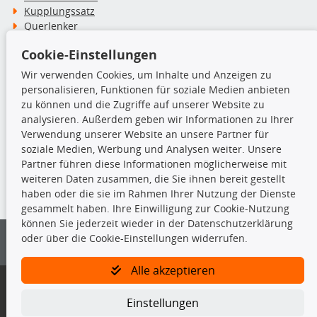
Kupplungssatz
Querlenker
Radlager
Cookie-Einstellungen
Stoßdämpfer
Wir verwenden Cookies, um Inhalte und Anzeigen zu
personalisieren, Funktionen für soziale Medien anbieten
TecDoc Inside
zu können und die Zugriffe auf unserer Website zu
analysieren. Außerdem geben wir Informationen zu Ihrer
Verwendung unserer Website an unsere Partner für
soziale Medien, Werbung und Analysen weiter. Unsere
Partner führen diese Informationen möglicherweise mit
Die hier angezeigten Daten insbesondere die gesamte Datenbank dürfen
weiteren Daten zusammen, die Sie ihnen bereit gestellt
nicht kopiert werden.
haben oder die sie im Rahmen Ihrer Nutzung der Dienste
gesammelt haben. Ihre Einwilligung zur Cookie-Nutzung
Es ist zu unterlassen, die Daten oder die gesamte Datenbank ohne
können Sie jederzeit wieder in der Datenschutzerklärung
vorherige Zustimmung von TecDoc zu vervielfältigen, zu verbreiten
oder über die Cookie-Einstellungen widerrufen.
und/oder diese Handlungen durch Dritte ausführen zu lassen. Ein
Zuwiderhandeln stellt eine Urheberrechtsverletzung dar und wird verfolgt.
Alle akzeptieren
Bitte prüfen Sie, ob das über unseren Onlineshop identifizierte Ersatzteil
auch tatsächlich dem gesuchten Ersatzteil entspricht.
Einstellungen
Gegebenenfalls sind ergänzende Informationen notwendig, um