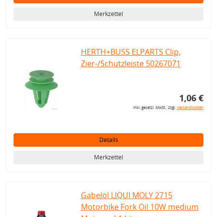
Merkzettel
HERTH+BUSS ELPARTS Clip,
Zier-/Schutzleiste 50267071
1,06 €
inkl. gesetzl. MwSt., zzgl.
Versandkosten
Details
Merkzettel
Gabelöl LIQUI MOLY 2715
Motorbike Fork Oil 10W medium