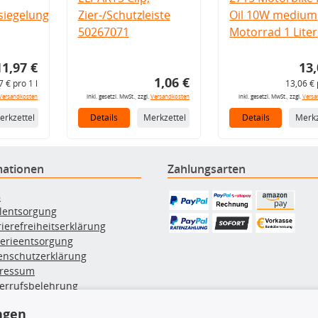
iegelung
Zier-/Schutzleiste
Oil 10W medium
50267071
Motorrad 1 Liter
11,97 €
13,
1,06 €
7 € pro 1 l
13,06 € 
Versandkosten
inkl. gesetzl. MwSt., zzgl.
Versandkosten
inkl. gesetzl. MwSt., zzgl.
Versa
erkzettel
Details
Merkzettel
Details
Merkz
mationen
Zahlungsarten
B
ölentsorgung
rierefreiheitserklärung
terieentsorgung
enschutzerklärung
ressum
errufsbelehrung
erruf des Vertrags
ngen
lung & Versand