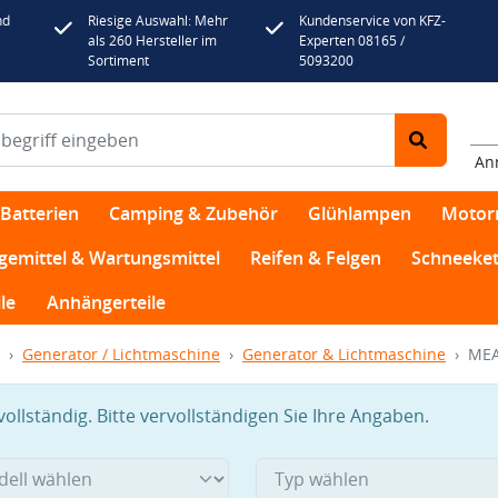
nd
Riesige Auswahl: Mehr
Kundenservice von KFZ-
als 260 Hersteller im
Experten 08165 /
Sortiment
5093200
An
Batterien
Camping & Zubehör
Glühlampen
Motor
egemittel & Wartungsmittel
Reifen & Felgen
Schneeket
le
Anhängerteile
Generator / Lichtmaschine
Generator & Lichtmaschine
MEA
llständig. Bitte vervollständigen Sie Ihre Angaben.