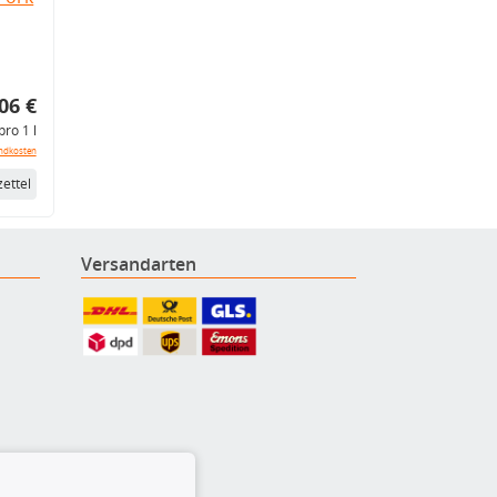
06 €
pro 1 l
ndkosten
ettel
Versandarten