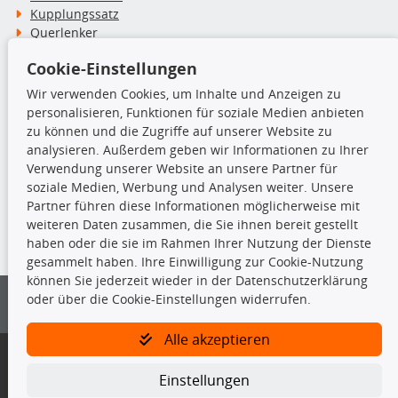
Kupplungssatz
Querlenker
Radlager
Cookie-Einstellungen
Stoßdämpfer
Wir verwenden Cookies, um Inhalte und Anzeigen zu
personalisieren, Funktionen für soziale Medien anbieten
TecDoc Inside
zu können und die Zugriffe auf unserer Website zu
analysieren. Außerdem geben wir Informationen zu Ihrer
Verwendung unserer Website an unsere Partner für
soziale Medien, Werbung und Analysen weiter. Unsere
Partner führen diese Informationen möglicherweise mit
Die hier angezeigten Daten insbesondere die gesamte Datenbank dürfen
weiteren Daten zusammen, die Sie ihnen bereit gestellt
nicht kopiert werden.
haben oder die sie im Rahmen Ihrer Nutzung der Dienste
gesammelt haben. Ihre Einwilligung zur Cookie-Nutzung
Es ist zu unterlassen, die Daten oder die gesamte Datenbank ohne
können Sie jederzeit wieder in der Datenschutzerklärung
vorherige Zustimmung von TecDoc zu vervielfältigen, zu verbreiten
oder über die Cookie-Einstellungen widerrufen.
und/oder diese Handlungen durch Dritte ausführen zu lassen. Ein
Zuwiderhandeln stellt eine Urheberrechtsverletzung dar und wird verfolgt.
Alle akzeptieren
Bitte prüfen Sie, ob das über unseren Onlineshop identifizierte Ersatzteil
auch tatsächlich dem gesuchten Ersatzteil entspricht.
Einstellungen
Gegebenenfalls sind ergänzende Informationen notwendig, um