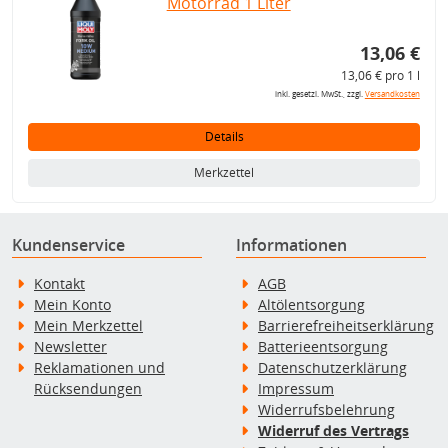
Motorrad 1 Liter
13,06 €
13,06 € pro 1 l
inkl. gesetzl. MwSt., zzgl.
Versandkosten
Details
Merkzettel
Kundenservice
Informationen
Kontakt
AGB
Mein Konto
Altölentsorgung
Mein Merkzettel
Barrierefreiheitserklärung
Newsletter
Batterieentsorgung
Reklamationen und
Datenschutzerklärung
Rücksendungen
Impressum
Widerrufsbelehrung
Widerruf des Vertrags