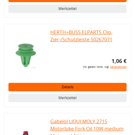
Merkzettel
HERTH+BUSS ELPARTS Clip,
Zier-/Schutzleiste 50267071
1,06 €
inkl. gesetzl. MwSt., zzgl.
Versandkosten
Details
Merkzettel
Gabelöl LIQUI MOLY 2715
Motorbike Fork Oil 10W medium