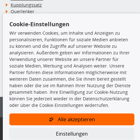
Kupplungssatz
Querlenker
Radlager
Cookie-Einstellungen
Stoßdämpfer
Wir verwenden Cookies, um Inhalte und Anzeigen zu
personalisieren, Funktionen für soziale Medien anbieten
TecDoc Inside
zu können und die Zugriffe auf unserer Website zu
analysieren. Außerdem geben wir Informationen zu Ihrer
Verwendung unserer Website an unsere Partner für
soziale Medien, Werbung und Analysen weiter. Unsere
Partner führen diese Informationen möglicherweise mit
Die hier angezeigten Daten insbesondere die gesamte Datenbank dürfen
weiteren Daten zusammen, die Sie ihnen bereit gestellt
nicht kopiert werden.
haben oder die sie im Rahmen Ihrer Nutzung der Dienste
gesammelt haben. Ihre Einwilligung zur Cookie-Nutzung
Es ist zu unterlassen, die Daten oder die gesamte Datenbank ohne
können Sie jederzeit wieder in der Datenschutzerklärung
vorherige Zustimmung von TecDoc zu vervielfältigen, zu verbreiten
oder über die Cookie-Einstellungen widerrufen.
und/oder diese Handlungen durch Dritte ausführen zu lassen. Ein
Zuwiderhandeln stellt eine Urheberrechtsverletzung dar und wird verfolgt.
Alle akzeptieren
Bitte prüfen Sie, ob das über unseren Onlineshop identifizierte Ersatzteil
auch tatsächlich dem gesuchten Ersatzteil entspricht.
Einstellungen
Gegebenenfalls sind ergänzende Informationen notwendig, um