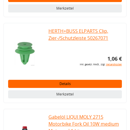
Merkzettel
HERTH+BUSS ELPARTS Clip,
Zier-/Schutzleiste 50267071
1,06 €
inkl. gesetzl. MwSt., zzgl.
Versandkosten
Details
Merkzettel
Gabelöl LIQUI MOLY 2715
Motorbike Fork Oil 10W medium