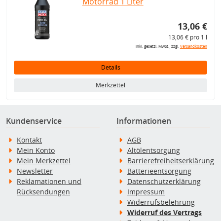
Motorrad 1 Liter
13,06 €
13,06 € pro 1 l
inkl. gesetzl. MwSt., zzgl.
Versandkosten
Details
Merkzettel
Kundenservice
Informationen
Kontakt
AGB
Mein Konto
Altölentsorgung
Mein Merkzettel
Barrierefreiheitserklärung
Newsletter
Batterieentsorgung
Reklamationen und
Datenschutzerklärung
Rücksendungen
Impressum
Widerrufsbelehrung
Widerruf des Vertrags