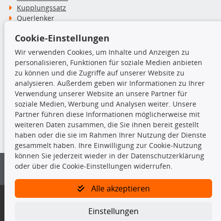
Kupplungssatz
Querlenker
Radlager
Cookie-Einstellungen
Stoßdämpfer
Wir verwenden Cookies, um Inhalte und Anzeigen zu
personalisieren, Funktionen für soziale Medien anbieten
TecDoc Inside
zu können und die Zugriffe auf unserer Website zu
analysieren. Außerdem geben wir Informationen zu Ihrer
Verwendung unserer Website an unsere Partner für
soziale Medien, Werbung und Analysen weiter. Unsere
Partner führen diese Informationen möglicherweise mit
Die hier angezeigten Daten insbesondere die gesamte Datenbank dürfen
weiteren Daten zusammen, die Sie ihnen bereit gestellt
nicht kopiert werden.
haben oder die sie im Rahmen Ihrer Nutzung der Dienste
gesammelt haben. Ihre Einwilligung zur Cookie-Nutzung
Es ist zu unterlassen, die Daten oder die gesamte Datenbank ohne
können Sie jederzeit wieder in der Datenschutzerklärung
vorherige Zustimmung von TecDoc zu vervielfältigen, zu verbreiten
oder über die Cookie-Einstellungen widerrufen.
und/oder diese Handlungen durch Dritte ausführen zu lassen. Ein
Zuwiderhandeln stellt eine Urheberrechtsverletzung dar und wird verfolgt.
Alle akzeptieren
Bitte prüfen Sie, ob das über unseren Onlineshop identifizierte Ersatzteil
auch tatsächlich dem gesuchten Ersatzteil entspricht.
Einstellungen
Gegebenenfalls sind ergänzende Informationen notwendig, um