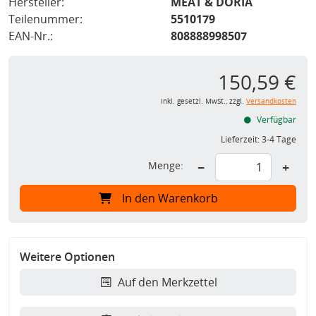
Hersteller:
MEAT & DORIA
Teilenummer:
5510179
EAN-Nr.:
808888998507
150,59 €
inkl. gesetzl. MwSt., zzgl.
Versandkosten
Verfügbar
Lieferzeit:
3-4 Tage
Menge:
−
+
In den Warenkorb
Weitere Optionen
Auf den Merkzettel