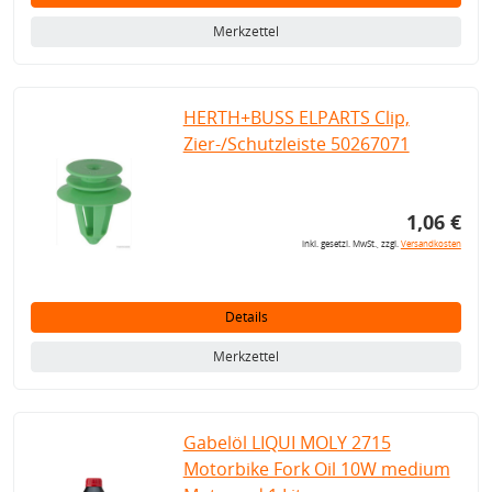
Merkzettel
HERTH+BUSS ELPARTS Clip,
Zier-/Schutzleiste 50267071
1,06 €
inkl. gesetzl. MwSt., zzgl.
Versandkosten
Details
Merkzettel
Gabelöl LIQUI MOLY 2715
Motorbike Fork Oil 10W medium