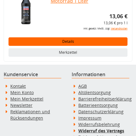
Motorrad 1 Liter
13,06 €
13,06 € pro 1 l
inkl. gesetzl. MwSt., zzgl.
Versandkosten
Details
Merkzettel
Kundenservice
Informationen
Kontakt
AGB
Mein Konto
Altölentsorgung
Mein Merkzettel
Barrierefreiheitserklärung
Newsletter
Batterieentsorgung
Reklamationen und
Datenschutzerklärung
Rücksendungen
Impressum
Widerrufsbelehrung
Widerruf des Vertrags