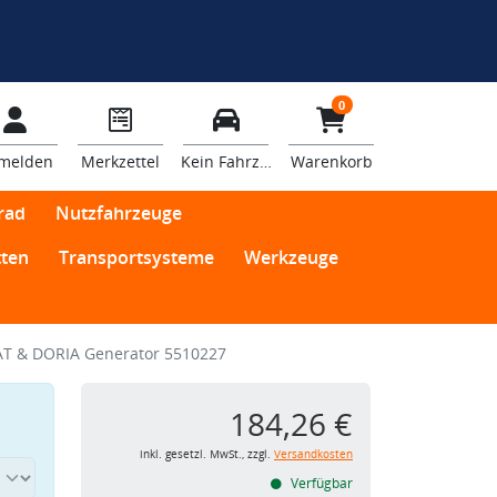
0
melden
Merkzettel
Kein Fahrzeug
Warenkorb
rad
Nutzfahrzeuge
ten
Transportsysteme
Werkzeuge
T & DORIA Generator 5510227
184,26 €
inkl. gesetzl. MwSt., zzgl.
Versandkosten
Verfügbar