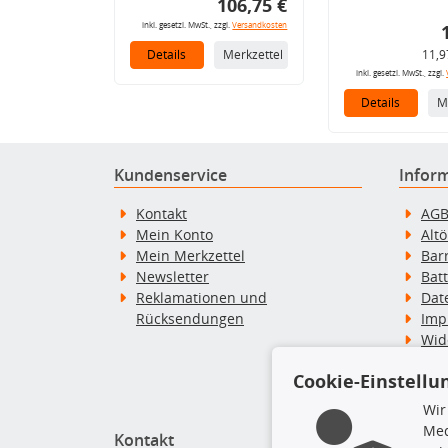
106,75 €
inkl. gesetzl. MwSt., zzgl.
Versandkosten
Details
Merkzettel
11,9
inkl. gesetzl. MwSt., zzgl.
Details
M
Kundenservice
Infor
Kontakt
AG
Mein Konto
Alt
Mein Merkzettel
Bar
Newsletter
Bat
Reklamationen und
Dat
Rücksendungen
Imp
Wid
Wid
Cookie-Einstellu
Zah
Wir
Med
Kontakt
Top P