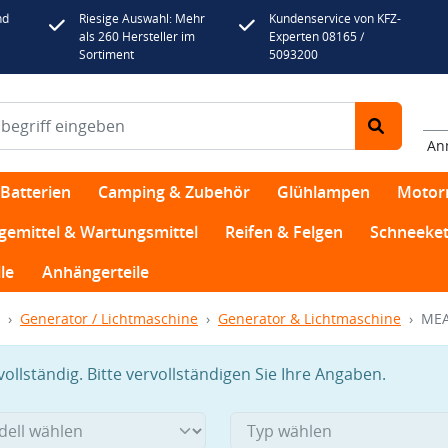
nd
Riesige Auswahl: Mehr
Kundenservice von KFZ-
als 260 Hersteller im
Experten 08165 /
Sortiment
5093200
An
Batterien
Camping & Zubehör
Glühlampen
Motor
egemittel & Wartungsmittel
Reifen & Felgen
Schneeket
le
Anhängerteile
Generator / Lichtmaschine
Generator & Lichtmaschine
MEA
llständig. Bitte vervollständigen Sie Ihre Angaben.