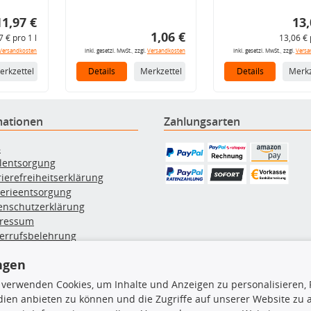
11,97 €
13,
1,06 €
7 € pro 1 l
13,06 € 
Versandkosten
inkl. gesetzl. MwSt., zzgl.
Versandkosten
inkl. gesetzl. MwSt., zzgl.
Versa
erkzettel
Details
Merkzettel
Details
Merkz
mationen
Zahlungsarten
B
ölentsorgung
rierefreiheitserklärung
terieentsorgung
enschutzerklärung
ressum
errufsbelehrung
erruf des Vertrags
ngen
lung & Versand
 verwenden Cookies, um Inhalte und Anzeigen zu personalisieren, 
ien anbieten zu können und die Zugriffe auf unserer Website zu
rodukte
TecDoc Inside