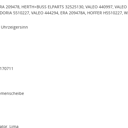
ERA 209478, HERTH+BUSS ELPARTS 32525130, VALEO 440997, VALEO
DORIA 5510227, VALEO 444294, ERA 209478A, HOFFER H5510227, W
 Uhrzeigersinn
2170711
iemenscheibe
tor, Lima