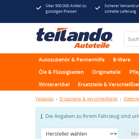
Über 900.000 Artikel zu
Sicherer Versand u
günstigen Preisen
schnelle Lieferung
Autozubehör & Pannenhilfe
B-Ware
Öle & Flüssigkeiten
Originalteile
Pfl
Winterartikel
Ersatzteile & Verschleißtei
Teilando
Ersatzteile & Verschleißteile
Elektrik
Die Angaben zu Ihrem Fahrzeug sind unvo