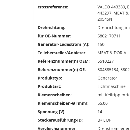
crossreference:
VALEO 443389, 
443297, MEAT & 
20545N
Drehrichtung:
Drehrichtung im
für OE-Nummer:
5802170711
Generator-Ladestrom [A]:
150
Teilehersteller/Anbieter:
MEAT & DORIA
Referenznummer(n) OEM:
5510227
Referenznummer(n) OE:
504385134, 580
Produkttyp:
Generator
Produktart:
Lichtmaschine
Riemenscheiben:
mit Keilrippenr
Riemenscheiben-Ø [mm]:
55,00
Spannung [V]:
14
Steckerausführung-ID:
B+,L,DF
Vergleichsnummer:
Drehstromgenera