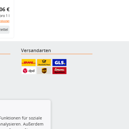
06 €
pro 1 l
ndkosten
ettel
Versandarten
Funktionen für soziale
 analysieren. Außerdem