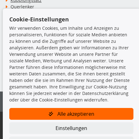
Kupplungssatz
Querlenker
Radlager
Cookie-Einstellungen
Stoßdämpfer
Wir verwenden Cookies, um Inhalte und Anzeigen zu
personalisieren, Funktionen für soziale Medien anbieten
TecDoc Inside
zu können und die Zugriffe auf unserer Website zu
analysieren. Außerdem geben wir Informationen zu Ihrer
Verwendung unserer Website an unsere Partner für
soziale Medien, Werbung und Analysen weiter. Unsere
Partner führen diese Informationen möglicherweise mit
Die hier angezeigten Daten insbesondere die gesamte Datenbank dürfen
weiteren Daten zusammen, die Sie ihnen bereit gestellt
nicht kopiert werden.
haben oder die sie im Rahmen Ihrer Nutzung der Dienste
gesammelt haben. Ihre Einwilligung zur Cookie-Nutzung
Es ist zu unterlassen, die Daten oder die gesamte Datenbank ohne
können Sie jederzeit wieder in der Datenschutzerklärung
vorherige Zustimmung von TecDoc zu vervielfältigen, zu verbreiten
oder über die Cookie-Einstellungen widerrufen.
und/oder diese Handlungen durch Dritte ausführen zu lassen. Ein
Zuwiderhandeln stellt eine Urheberrechtsverletzung dar und wird verfolgt.
Alle akzeptieren
Bitte prüfen Sie, ob das über unseren Onlineshop identifizierte Ersatzteil
auch tatsächlich dem gesuchten Ersatzteil entspricht.
Einstellungen
Gegebenenfalls sind ergänzende Informationen notwendig, um
sicherzustellen, dass das gewählte Ersatzteil auch in das gewünschte