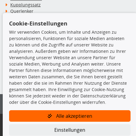
Kupplungssatz
Querlenker
Radlager
Cookie-Einstellungen
Stoßdämpfer
Wir verwenden Cookies, um Inhalte und Anzeigen zu
personalisieren, Funktionen für soziale Medien anbieten
TecDoc Inside
zu können und die Zugriffe auf unserer Website zu
analysieren. Außerdem geben wir Informationen zu Ihrer
Verwendung unserer Website an unsere Partner für
soziale Medien, Werbung und Analysen weiter. Unsere
Partner führen diese Informationen möglicherweise mit
Die hier angezeigten Daten insbesondere die gesamte Datenbank dürfen
weiteren Daten zusammen, die Sie ihnen bereit gestellt
nicht kopiert werden.
haben oder die sie im Rahmen Ihrer Nutzung der Dienste
gesammelt haben. Ihre Einwilligung zur Cookie-Nutzung
Es ist zu unterlassen, die Daten oder die gesamte Datenbank ohne
können Sie jederzeit wieder in der Datenschutzerklärung
vorherige Zustimmung von TecDoc zu vervielfältigen, zu verbreiten
oder über die Cookie-Einstellungen widerrufen.
und/oder diese Handlungen durch Dritte ausführen zu lassen. Ein
Zuwiderhandeln stellt eine Urheberrechtsverletzung dar und wird verfolgt.
Alle akzeptieren
Bitte prüfen Sie, ob das über unseren Onlineshop identifizierte Ersatzteil
auch tatsächlich dem gesuchten Ersatzteil entspricht.
Einstellungen
Gegebenenfalls sind ergänzende Informationen notwendig, um