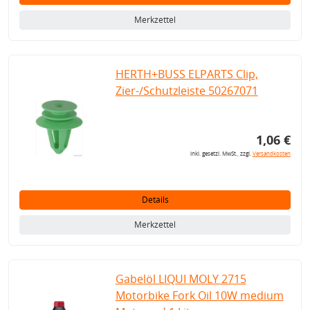
Merkzettel
HERTH+BUSS ELPARTS Clip,
Zier-/Schutzleiste 50267071
1,06 €
inkl. gesetzl. MwSt., zzgl.
Versandkosten
Details
Merkzettel
Gabelöl LIQUI MOLY 2715
Motorbike Fork Oil 10W medium