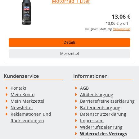
Motorrad 1 Liter
13,06 €
13,06 € pro 1 l
inkl. gesetzl. MwSt., zzgl.
Versandkosten
Details
Merkzettel
Kundenservice
Informationen
Kontakt
AGB
Mein Konto
Altölentsorgung
Mein Merkzettel
Barrierefreiheitserklärung
Newsletter
Batterieentsorgung
Reklamationen und
Datenschutzerklärung
Rücksendungen
Impressum
Widerrufsbelehrung
Widerruf des Vertrags