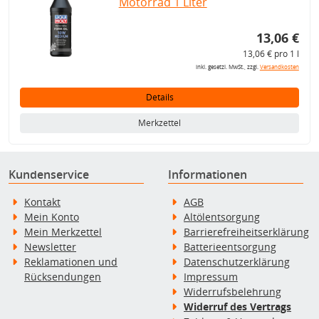
Motorrad 1 Liter
13,06 €
13,06 € pro 1 l
inkl. gesetzl. MwSt., zzgl.
Versandkosten
Details
Merkzettel
Kundenservice
Informationen
Kontakt
AGB
Mein Konto
Altölentsorgung
Mein Merkzettel
Barrierefreiheitserklärung
Newsletter
Batterieentsorgung
Reklamationen und
Datenschutzerklärung
Rücksendungen
Impressum
Widerrufsbelehrung
Widerruf des Vertrags