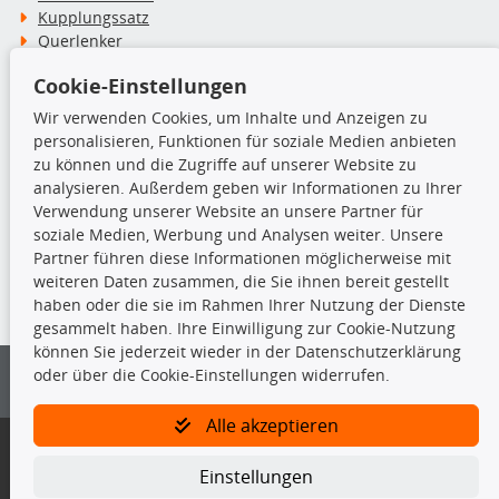
Kupplungssatz
Querlenker
Radlager
Cookie-Einstellungen
Stoßdämpfer
Wir verwenden Cookies, um Inhalte und Anzeigen zu
personalisieren, Funktionen für soziale Medien anbieten
TecDoc Inside
zu können und die Zugriffe auf unserer Website zu
analysieren. Außerdem geben wir Informationen zu Ihrer
Verwendung unserer Website an unsere Partner für
soziale Medien, Werbung und Analysen weiter. Unsere
Partner führen diese Informationen möglicherweise mit
Die hier angezeigten Daten insbesondere die gesamte Datenbank dürfen
weiteren Daten zusammen, die Sie ihnen bereit gestellt
nicht kopiert werden.
haben oder die sie im Rahmen Ihrer Nutzung der Dienste
gesammelt haben. Ihre Einwilligung zur Cookie-Nutzung
Es ist zu unterlassen, die Daten oder die gesamte Datenbank ohne
können Sie jederzeit wieder in der Datenschutzerklärung
vorherige Zustimmung von TecDoc zu vervielfältigen, zu verbreiten
oder über die Cookie-Einstellungen widerrufen.
und/oder diese Handlungen durch Dritte ausführen zu lassen. Ein
Zuwiderhandeln stellt eine Urheberrechtsverletzung dar und wird verfolgt.
Alle akzeptieren
Bitte prüfen Sie, ob das über unseren Onlineshop identifizierte Ersatzteil
auch tatsächlich dem gesuchten Ersatzteil entspricht.
Einstellungen
Gegebenenfalls sind ergänzende Informationen notwendig, um