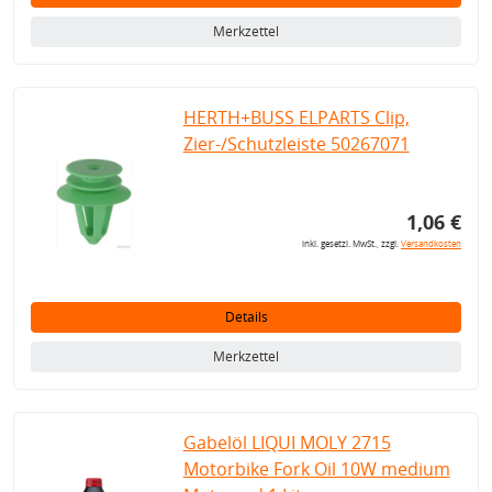
Merkzettel
HERTH+BUSS ELPARTS Clip,
Zier-/Schutzleiste 50267071
1,06 €
inkl. gesetzl. MwSt., zzgl.
Versandkosten
Details
Merkzettel
Gabelöl LIQUI MOLY 2715
Motorbike Fork Oil 10W medium