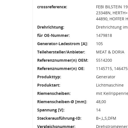
crossreference:
FEBI BILSTEIN 1
23348N, HERTH+
44890, HOFFER 
Drehrichtung:
Drehrichtung im
für OE-Nummer:
1479818
Generator-Ladestrom [A]:
105
Teilehersteller/Anbieter:
MEAT & DORIA
Referenznummer(n) OEM:
5514200
Referenznummer(n) OE:
1145715, 146475
Produkttyp:
Generator
Produktart:
Lichtmaschine
Riemenscheiben:
mit Keilrippenr
Riemenscheiben-Ø [mm]:
48,00
Spannung [V]:
14
Steckerausführung-ID:
B+,L,S,DFM
Vergleichsnummer:
Drehstromgenera