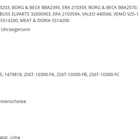
93203, BORG & BECK BBA2395, ERA 210359, BORG & BECK BBA2570,
BUSS ELPARTS 32000903, ERA 210359A, VALEO 440566, VEMO V25-1
H5514200, MEAT & DORIA 5514200
 Uhrzeigersinn
5, 1479818, 2S6T-10300-FA, 2S6T-10300-FB, 2S6T-10300-FC
iemenscheibe
tor, Lima