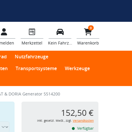
0
melden
Merkzettel
Kein Fahrzeug
Warenkorb
rad
Nutzfahrzeuge
ten
Transportsysteme
Werkzeuge
T & DORIA Generator 5514200
152,50 €
inkl. gesetzl. MwSt., zzgl.
Versandkosten
Verfügbar