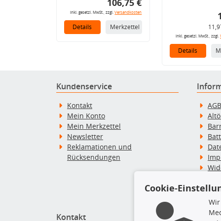
106,75 €
inkl. gesetzl. MwSt., zzgl.
Versandkosten
Details
Merkzettel
11,9
inkl. gesetzl. MwSt., zzgl.
Details
M
Kundenservice
Infor
Kontakt
AG
Mein Konto
Alt
Mein Merkzettel
Bar
Newsletter
Bat
Reklamationen und
Dat
Rücksendungen
Imp
Wid
Wid
Cookie-Einstellu
Zah
Wir
Med
Kontakt
Top P