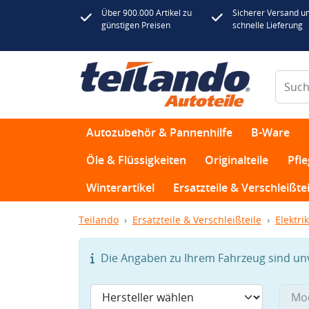
Über 900.000 Artikel zu
Sicherer Versand u
günstigen Preisen
schnelle Lieferung
Autozubehör & Pannenhilfe
B-Ware
Öle & Flüssigkeiten
Originalteile
Pfl
Winterartikel
Ersatzteile & Verschleißtei
Teilando
Ersatzteile & Verschleißteile
Elektrik
Die Angaben zu Ihrem Fahrzeug sind unvo