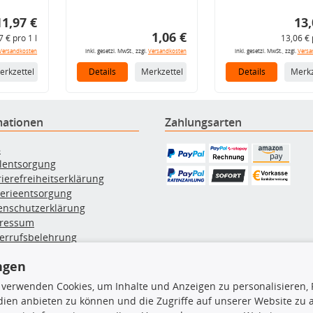
11,97 €
13,
1,06 €
7 € pro 1 l
13,06 € 
Versandkosten
inkl. gesetzl. MwSt., zzgl.
Versandkosten
inkl. gesetzl. MwSt., zzgl.
Versa
erkzettel
Details
Merkzettel
Details
Merkz
mationen
Zahlungsarten
B
ölentsorgung
rierefreiheitserklärung
terieentsorgung
enschutzerklärung
ressum
errufsbelehrung
erruf des Vertrags
ngen
lung & Versand
 verwenden Cookies, um Inhalte und Anzeigen zu personalisieren, 
ien anbieten zu können und die Zugriffe auf unserer Website zu
rodukte
TecDoc Inside