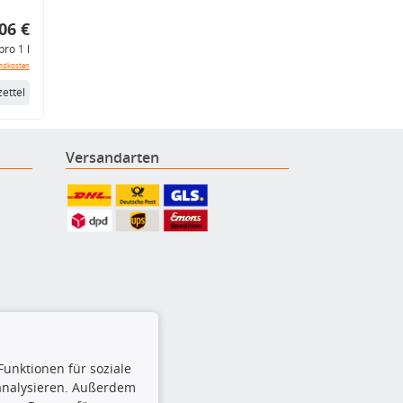
06 €
pro 1 l
ndkosten
ettel
Versandarten
Funktionen für soziale
 analysieren. Außerdem