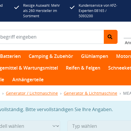
nd
Riesige Auswahl: Mehr
Kundenservice von KFZ-
als 260 Hersteller im
Experten 08165 /
Sortiment
5093200
An
Batterien
Camping & Zubehör
Glühlampen
Motor
egemittel & Wartungsmittel
Reifen & Felgen
Schneeket
le
Anhängerteile
Generator / Lichtmaschine
Generator & Lichtmaschine
MEA
llständig. Bitte vervollständigen Sie Ihre Angaben.