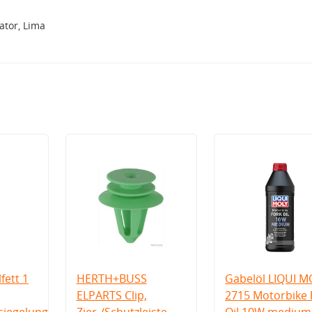
tor, Lima
fett 1
HERTH+BUSS
Gabelöl LIQUI M
ELPARTS Clip,
2715 Motorbike 
iegelung
Zier-/Schutzleiste
Oil 10W medium