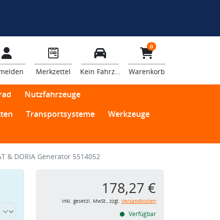
0
melden
Merkzettel
Kein Fahrzeug
Warenkorb
rad
Nutzfahrzeuge
ten
Transportsysteme
Werkzeuge
T & DORIA Generator 5514052
178,27 €
inkl. gesetzl. MwSt., zzgl.
Versandkosten
Verfügbar