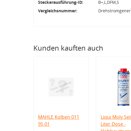
Steckerausführung-ID:
B+,L,DFM,S
Vergleichsnummer:
Drehstromgenera
Kunden kauften auch
MAHLE Kolben 011
Liqui Moly Seil
95 01
Liter Dose -
Hohlraumvers