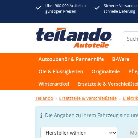
Über 900.000 Artikel zu
Sicherer Versand u
günstigen Preisen
schnelle Lieferung
Autozubehör & Pannenhilfe
B-Ware
Öle & Flüssigkeiten
Originalteile
Pfl
Winterartikel
Ersatzteile & Verschleißtei
Teilando
Ersatzteile & Verschleißteile
Elektrik
Die Angaben zu Ihrem Fahrzeug sind unvo