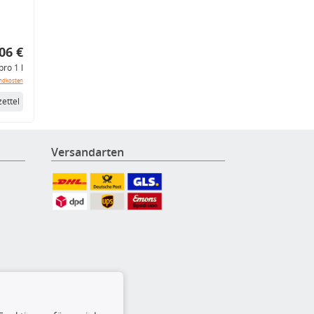
06 €
pro 1 l
ndkosten
ettel
Versandarten