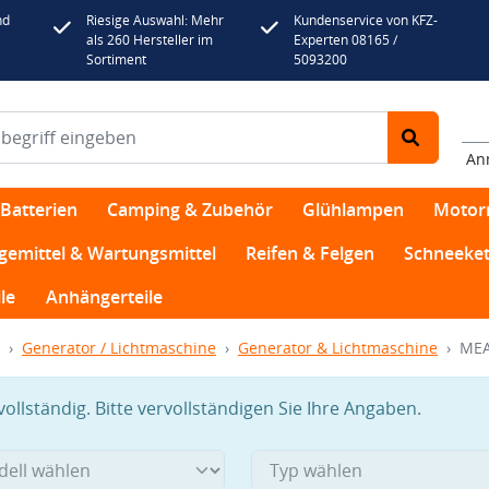
nd
Riesige Auswahl: Mehr
Kundenservice von KFZ-
als 260 Hersteller im
Experten 08165 /
Sortiment
5093200
An
Batterien
Camping & Zubehör
Glühlampen
Motor
egemittel & Wartungsmittel
Reifen & Felgen
Schneeket
le
Anhängerteile
Generator / Lichtmaschine
Generator & Lichtmaschine
MEA
llständig. Bitte vervollständigen Sie Ihre Angaben.