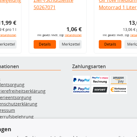
50267071
Motorrad 1 Liter
11,99 €
13,
1,06 €
9 € pro 1 l
13,06 € 
Versandkosten
inkl. gesetzl. MwSt., zzgl.
Versandkosten
inkl. gesetzl. MwSt., zzgl.
Versa
erkzettel
Details
Merkzettel
Details
Merkz
mationen
Zahlungsarten
B
ölentsorgung
rierefreiheitserklärung
terieentsorgung
enschutzerklärung
ressum
errufsbelehrung
erruf des Vertrags
ngen
lung & Versand