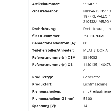
Artikelnummer:
5514052
crossreference:
NIPPARTS N51130
187773, VALEO 4
210432A, VEMO 
Drehrichtung:
Drehrichtung im
für OE-Nummer:
2S6T10300AC
Generator-Ladestrom [A]:
80
Teilehersteller/Anbieter:
MEAT & DORIA
Referenznummer(n) OEM:
5514052
Referenznummer(n) OE:
1140135, 146478
A
Produkttyp:
Generator
Produktart:
Lichtmaschine
Riemenscheiben:
mit Freilaufrie
Riemenscheiben-Ø [mm]:
54,00
Spannung [V]:
14