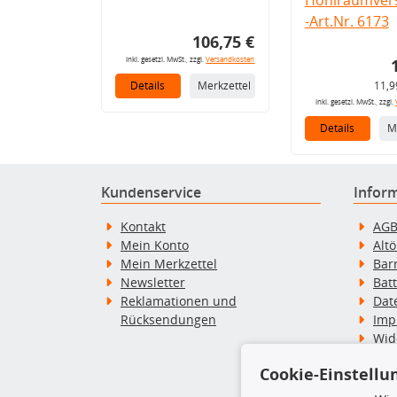
-Art.Nr. 6173
106,75 €
inkl. gesetzl. MwSt., zzgl.
Versandkosten
Details
Merkzettel
11,9
inkl. gesetzl. MwSt., zzgl.
Details
M
Kundenservice
Infor
Kontakt
AG
Mein Konto
Alt
Mein Merkzettel
Bar
Newsletter
Bat
Reklamationen und
Dat
Rücksendungen
Imp
Wid
Wid
Cookie-Einstellu
Zah