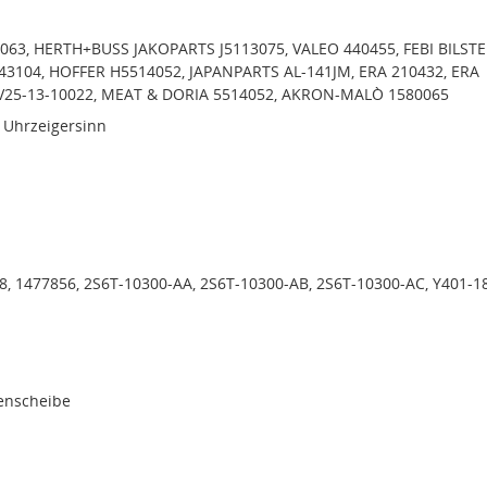
63, HERTH+BUSS JAKOPARTS J5113075, VALEO 440455, FEBI BILSTE
43104, HOFFER H5514052, JAPANPARTS AL-141JM, ERA 210432, ERA
V25-13-10022, MEAT & DORIA 5514052, AKRON-MALÒ 1580065
 Uhrzeigersinn
8, 1477856, 2S6T-10300-AA, 2S6T-10300-AB, 2S6T-10300-AC, Y401-1
menscheibe