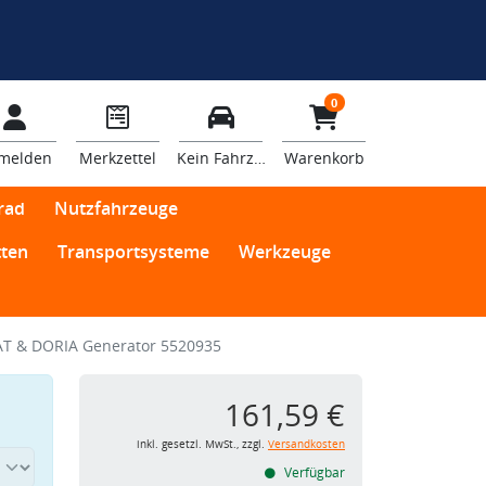
0
melden
Merkzettel
Kein Fahrzeug
Warenkorb
rad
Nutzfahrzeuge
ten
Transportsysteme
Werkzeuge
T & DORIA Generator 5520935
161,59 €
inkl. gesetzl. MwSt., zzgl.
Versandkosten
Verfügbar