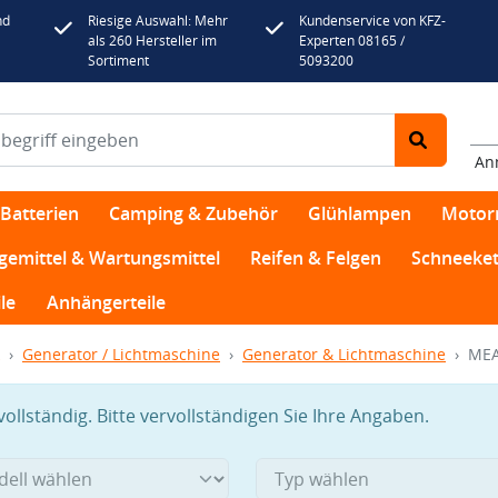
nd
Riesige Auswahl: Mehr
Kundenservice von KFZ-
als 260 Hersteller im
Experten 08165 /
Sortiment
5093200
An
Batterien
Camping & Zubehör
Glühlampen
Motor
egemittel & Wartungsmittel
Reifen & Felgen
Schneeket
le
Anhängerteile
Generator / Lichtmaschine
Generator & Lichtmaschine
MEA
llständig. Bitte vervollständigen Sie Ihre Angaben.