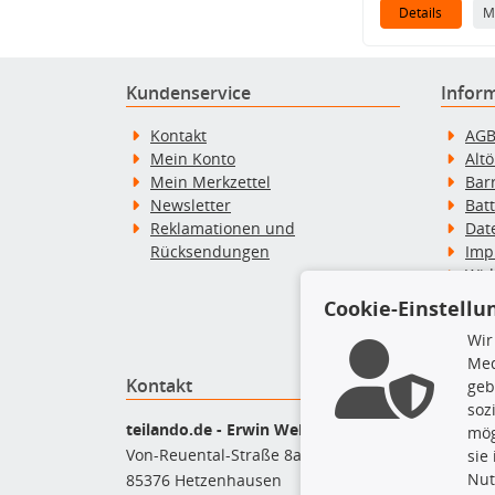
Details
M
Kundenservice
Infor
Kontakt
AG
Mein Konto
Alt
Mein Merkzettel
Bar
Newsletter
Bat
Reklamationen und
Dat
Rücksendungen
Imp
Wid
Wid
Cookie-Einstellu
Zah
Wir
Med
Kontakt
Top P
geb
soz
Bel
teilando.de - Erwin Weber GmbH
mög
Bre
Von-Reuental-Straße 8a
sie
Bre
Nut
85376 Hetzenhausen