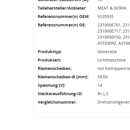
Teilehersteller/Anbieter:
MEAT & DORIA
Referenznummer(n) OEM:
5520935
Referenznummer(n) OE:
231000E701, 231
231000E717, 231
2310050Y50, 231
A5T03092, A5T0
Produkttyp:
Generator
Produktart:
Lichtmaschine
Riemenscheiben:
mit Keilrippenr
Riemenscheiben-Ø [mm]:
59,00
Spannung [V]:
14
Steckerausführung-ID:
B+,L,S
Vergleichsnummer:
Drehstromgenera