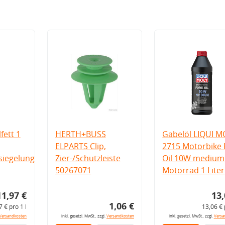
fett 1
HERTH+BUSS
Gabelöl LIQUI M
ELPARTS Clip,
2715 Motorbike 
iegelung
Zier-/Schutzleiste
Oil 10W medium
50267071
Motorrad 1 Liter
11,97 €
13,
1,06 €
7 € pro 1 l
13,06 € 
Versandkosten
inkl. gesetzl. MwSt., zzgl.
Versandkosten
inkl. gesetzl. MwSt., zzgl.
Versa