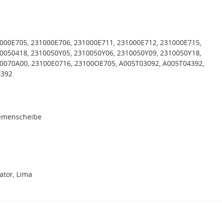
000E705, 231000E706, 231000E711, 231000E712, 231000E715,
0050418, 2310050Y05, 2310050Y06, 2310050Y09, 2310050Y18,
0070A00, 23100E0716, 23100OE705, A005T03092, A005T04392,
4392
iemenscheibe
tor, Lima