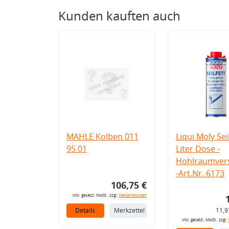
Kunden kauften auch
MAHLE Kolben 011
Liqui Moly Seil
95 01
Liter Dose -
Hohlraumvers
-Art.Nr. 6173
106,75 €
inkl. gesetzl. MwSt., zzgl.
Versandkosten
Details
Merkzettel
11,9
inkl. gesetzl. MwSt., zzgl.