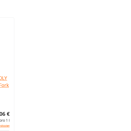
OLY
Fork
06 €
pro 1 l
ndkosten