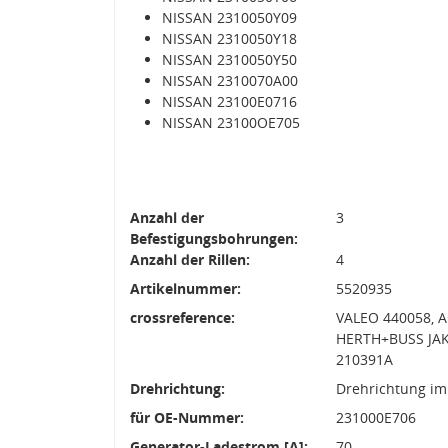
NISSAN 2310050Y09
NISSAN 2310050Y18
NISSAN 2310050Y50
NISSAN 2310070A00
NISSAN 23100E0716
NISSAN 23100OE705
Anzahl der
3
Befestigungsbohrungen:
Anzahl der Rillen:
4
Artikelnummer:
5520935
crossreference:
VALEO 440058, A
HERTH+BUSS JAK
210391A
Drehrichtung:
Drehrichtung im
für OE-Nummer:
231000E706
Generator-Ladestrom [A]:
70