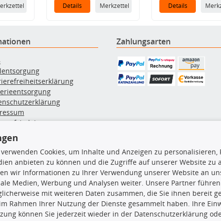
erkzettel
Details
Merkzettel
Details
Merkz
mationen
Zahlungsarten
B
ölentsorgung
rierefreiheitserklärung
terieentsorgung
enschutzerklärung
ressum
errufsbelehrung
erruf des Vertrags
ngen
lung & Versand
 verwenden Cookies, um Inhalte und Anzeigen zu personalisieren, 
ien anbieten zu können und die Zugriffe auf unserer Website zu
rodukte
TecDoc Inside
en wir Informationen zu Ihrer Verwendung unserer Website an uns
iale Medien, Werbung und Analysen weiter. Unsere Partner führen
euchtung
licherweise mit weiteren Daten zusammen, die Sie ihnen bereit ge
msbeläge
 im Rahmen Ihrer Nutzung der Dienste gesammelt haben. Ihre Einwi
msscheiben
zung können Sie jederzeit wieder in der Datenschutzerklärung ode