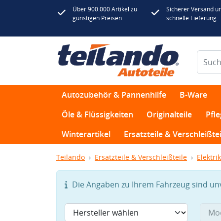
Über 900.000 Artikel zu
Sicherer Versand u
günstigen Preisen
schnelle Lieferung
Autozubehör & Pannenhilfe
B-Ware
Öle & Flüssigkeiten
Originalteile
Pfl
Winterartikel
Ersatzteile & Verschleißtei
Teilando
Ersatzteile & Verschleißteile
Elektrik
Die Angaben zu Ihrem Fahrzeug sind unvo