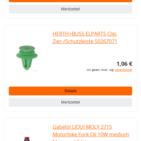
Merkzettel
HERTH+BUSS ELPARTS Clip,
Zier-/Schutzleiste 50267071
1,06 €
inkl. gesetzl. MwSt., zzgl.
Versandkosten
Details
Merkzettel
Gabelöl LIQUI MOLY 2715
Motorbike Fork Oil 10W medium