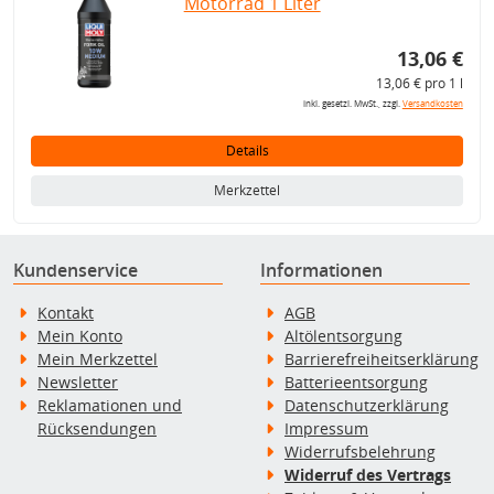
Motorrad 1 Liter
13,06 €
13,06 € pro 1 l
inkl. gesetzl. MwSt., zzgl.
Versandkosten
Details
Merkzettel
Kundenservice
Informationen
Kontakt
AGB
Mein Konto
Altölentsorgung
Mein Merkzettel
Barrierefreiheitserklärung
Newsletter
Batterieentsorgung
Reklamationen und
Datenschutzerklärung
Rücksendungen
Impressum
Widerrufsbelehrung
Widerruf des Vertrags