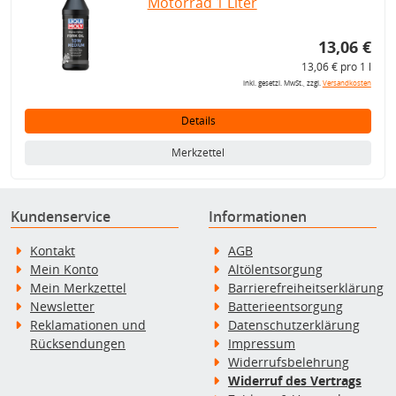
Motorrad 1 Liter
13,06 €
13,06 € pro 1 l
inkl. gesetzl. MwSt., zzgl.
Versandkosten
Details
Merkzettel
Kundenservice
Informationen
Kontakt
AGB
Mein Konto
Altölentsorgung
Mein Merkzettel
Barrierefreiheitserklärung
Newsletter
Batterieentsorgung
Reklamationen und
Datenschutzerklärung
Rücksendungen
Impressum
Widerrufsbelehrung
Widerruf des Vertrags