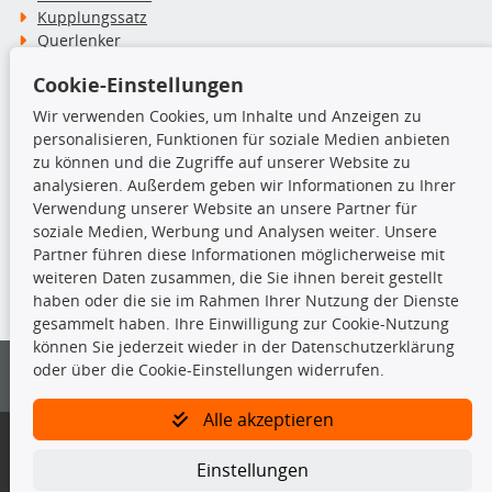
Kupplungssatz
Querlenker
Radlager
Cookie-Einstellungen
Stoßdämpfer
Wir verwenden Cookies, um Inhalte und Anzeigen zu
personalisieren, Funktionen für soziale Medien anbieten
TecDoc Inside
zu können und die Zugriffe auf unserer Website zu
analysieren. Außerdem geben wir Informationen zu Ihrer
Verwendung unserer Website an unsere Partner für
soziale Medien, Werbung und Analysen weiter. Unsere
Partner führen diese Informationen möglicherweise mit
Die hier angezeigten Daten insbesondere die gesamte Datenbank dürfen
weiteren Daten zusammen, die Sie ihnen bereit gestellt
nicht kopiert werden.
haben oder die sie im Rahmen Ihrer Nutzung der Dienste
gesammelt haben. Ihre Einwilligung zur Cookie-Nutzung
Es ist zu unterlassen, die Daten oder die gesamte Datenbank ohne
können Sie jederzeit wieder in der Datenschutzerklärung
vorherige Zustimmung von TecDoc zu vervielfältigen, zu verbreiten
oder über die Cookie-Einstellungen widerrufen.
und/oder diese Handlungen durch Dritte ausführen zu lassen. Ein
Zuwiderhandeln stellt eine Urheberrechtsverletzung dar und wird verfolgt.
Alle akzeptieren
Bitte prüfen Sie, ob das über unseren Onlineshop identifizierte Ersatzteil
auch tatsächlich dem gesuchten Ersatzteil entspricht.
Einstellungen
Gegebenenfalls sind ergänzende Informationen notwendig, um