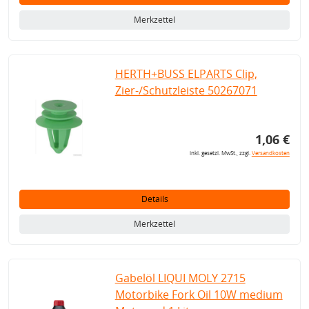
Merkzettel
HERTH+BUSS ELPARTS Clip,
Zier-/Schutzleiste 50267071
1,06 €
inkl. gesetzl. MwSt., zzgl.
Versandkosten
Details
Merkzettel
Gabelöl LIQUI MOLY 2715
Motorbike Fork Oil 10W medium