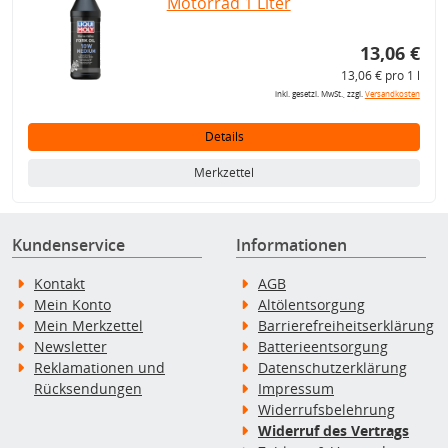
Motorrad 1 Liter
13,06 €
13,06 € pro 1 l
inkl. gesetzl. MwSt., zzgl.
Versandkosten
Details
Merkzettel
Kundenservice
Informationen
Kontakt
AGB
Mein Konto
Altölentsorgung
Mein Merkzettel
Barrierefreiheitserklärung
Newsletter
Batterieentsorgung
Reklamationen und
Datenschutzerklärung
Rücksendungen
Impressum
Widerrufsbelehrung
Widerruf des Vertrags