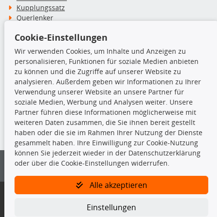
Kupplungssatz
Querlenker
Radlager
Cookie-Einstellungen
Stoßdämpfer
Wir verwenden Cookies, um Inhalte und Anzeigen zu
personalisieren, Funktionen für soziale Medien anbieten
TecDoc Inside
zu können und die Zugriffe auf unserer Website zu
analysieren. Außerdem geben wir Informationen zu Ihrer
Verwendung unserer Website an unsere Partner für
soziale Medien, Werbung und Analysen weiter. Unsere
Partner führen diese Informationen möglicherweise mit
Die hier angezeigten Daten insbesondere die gesamte Datenbank dürfen
weiteren Daten zusammen, die Sie ihnen bereit gestellt
nicht kopiert werden.
haben oder die sie im Rahmen Ihrer Nutzung der Dienste
gesammelt haben. Ihre Einwilligung zur Cookie-Nutzung
Es ist zu unterlassen, die Daten oder die gesamte Datenbank ohne
können Sie jederzeit wieder in der Datenschutzerklärung
vorherige Zustimmung von TecDoc zu vervielfältigen, zu verbreiten
oder über die Cookie-Einstellungen widerrufen.
und/oder diese Handlungen durch Dritte ausführen zu lassen. Ein
Zuwiderhandeln stellt eine Urheberrechtsverletzung dar und wird verfolgt.
Alle akzeptieren
Bitte prüfen Sie, ob das über unseren Onlineshop identifizierte Ersatzteil
auch tatsächlich dem gesuchten Ersatzteil entspricht.
Einstellungen
Gegebenenfalls sind ergänzende Informationen notwendig, um