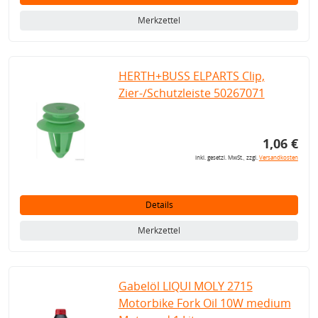
Merkzettel
HERTH+BUSS ELPARTS Clip,
Zier-/Schutzleiste 50267071
1,06 €
inkl. gesetzl. MwSt., zzgl.
Versandkosten
Details
Merkzettel
Gabelöl LIQUI MOLY 2715
Motorbike Fork Oil 10W medium