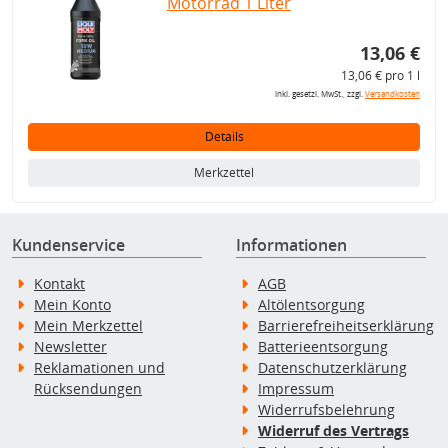
Motorrad 1 Liter
13,06 €
13,06 € pro 1 l
inkl. gesetzl. MwSt., zzgl.
Versandkosten
Details
Merkzettel
Kundenservice
Informationen
Kontakt
AGB
Mein Konto
Altölentsorgung
Mein Merkzettel
Barrierefreiheitserklärung
Newsletter
Batterieentsorgung
Reklamationen und
Datenschutzerklärung
Rücksendungen
Impressum
Widerrufsbelehrung
Widerruf des Vertrags