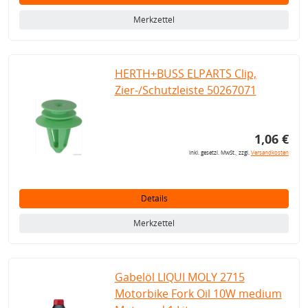
Merkzettel
HERTH+BUSS ELPARTS Clip,
Zier-/Schutzleiste 50267071
1,06 €
inkl. gesetzl. MwSt., zzgl.
Versandkosten
Details
Merkzettel
Gabelöl LIQUI MOLY 2715
Motorbike Fork Oil 10W medium