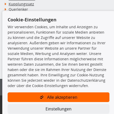
Kupplungssatz
Querlenker
Radlager
Cookie-Einstellungen
Stoßdämpfer
Wir verwenden Cookies, um Inhalte und Anzeigen zu
personalisieren, Funktionen für soziale Medien anbieten
TecDoc Inside
zu können und die Zugriffe auf unserer Website zu
analysieren. Außerdem geben wir Informationen zu Ihrer
Verwendung unserer Website an unsere Partner für
soziale Medien, Werbung und Analysen weiter. Unsere
Partner führen diese Informationen möglicherweise mit
Die hier angezeigten Daten insbesondere die gesamte Datenbank dürfen
weiteren Daten zusammen, die Sie ihnen bereit gestellt
nicht kopiert werden.
haben oder die sie im Rahmen Ihrer Nutzung der Dienste
gesammelt haben. Ihre Einwilligung zur Cookie-Nutzung
Es ist zu unterlassen, die Daten oder die gesamte Datenbank ohne
können Sie jederzeit wieder in der Datenschutzerklärung
vorherige Zustimmung von TecDoc zu vervielfältigen, zu verbreiten
oder über die Cookie-Einstellungen widerrufen.
und/oder diese Handlungen durch Dritte ausführen zu lassen. Ein
Zuwiderhandeln stellt eine Urheberrechtsverletzung dar und wird verfolgt.
Alle akzeptieren
Bitte prüfen Sie, ob das über unseren Onlineshop identifizierte Ersatzteil
auch tatsächlich dem gesuchten Ersatzteil entspricht.
Einstellungen
Gegebenenfalls sind ergänzende Informationen notwendig, um