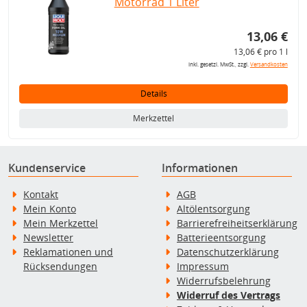
Motorrad 1 Liter
13,06 €
13,06 € pro 1 l
inkl. gesetzl. MwSt., zzgl.
Versandkosten
Details
Merkzettel
Kundenservice
Informationen
Kontakt
AGB
Mein Konto
Altölentsorgung
Mein Merkzettel
Barrierefreiheitserklärung
Newsletter
Batterieentsorgung
Reklamationen und
Datenschutzerklärung
Rücksendungen
Impressum
Widerrufsbelehrung
Widerruf des Vertrags