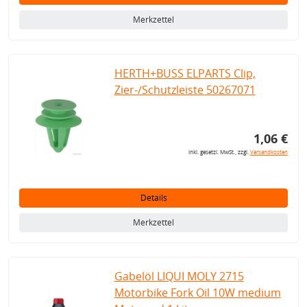
Merkzettel
HERTH+BUSS ELPARTS Clip,
Zier-/Schutzleiste 50267071
1,06 €
inkl. gesetzl. MwSt., zzgl.
Versandkosten
Details
Merkzettel
Gabelöl LIQUI MOLY 2715
Motorbike Fork Oil 10W medium