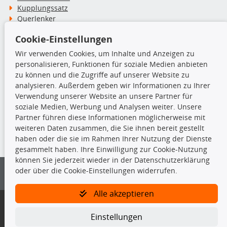
Kupplungssatz
Querlenker
Radlager
Cookie-Einstellungen
Stoßdämpfer
Wir verwenden Cookies, um Inhalte und Anzeigen zu
personalisieren, Funktionen für soziale Medien anbieten
TecDoc Inside
zu können und die Zugriffe auf unserer Website zu
analysieren. Außerdem geben wir Informationen zu Ihrer
Verwendung unserer Website an unsere Partner für
soziale Medien, Werbung und Analysen weiter. Unsere
Partner führen diese Informationen möglicherweise mit
Die hier angezeigten Daten insbesondere die gesamte Datenbank dürfen
weiteren Daten zusammen, die Sie ihnen bereit gestellt
nicht kopiert werden.
haben oder die sie im Rahmen Ihrer Nutzung der Dienste
gesammelt haben. Ihre Einwilligung zur Cookie-Nutzung
Es ist zu unterlassen, die Daten oder die gesamte Datenbank ohne
können Sie jederzeit wieder in der Datenschutzerklärung
vorherige Zustimmung von TecDoc zu vervielfältigen, zu verbreiten
oder über die Cookie-Einstellungen widerrufen.
und/oder diese Handlungen durch Dritte ausführen zu lassen. Ein
Zuwiderhandeln stellt eine Urheberrechtsverletzung dar und wird verfolgt.
Alle akzeptieren
Bitte prüfen Sie, ob das über unseren Onlineshop identifizierte Ersatzteil
auch tatsächlich dem gesuchten Ersatzteil entspricht.
Einstellungen
Gegebenenfalls sind ergänzende Informationen notwendig, um