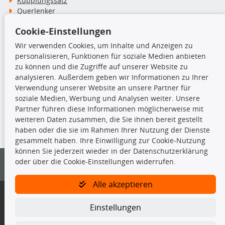
Kupplungssatz
Querlenker
Radlager
Cookie-Einstellungen
Stoßdämpfer
Wir verwenden Cookies, um Inhalte und Anzeigen zu
personalisieren, Funktionen für soziale Medien anbieten
TecDoc Inside
zu können und die Zugriffe auf unserer Website zu
analysieren. Außerdem geben wir Informationen zu Ihrer
Verwendung unserer Website an unsere Partner für
soziale Medien, Werbung und Analysen weiter. Unsere
Partner führen diese Informationen möglicherweise mit
Die hier angezeigten Daten insbesondere die gesamte Datenbank dürfen
weiteren Daten zusammen, die Sie ihnen bereit gestellt
nicht kopiert werden.
haben oder die sie im Rahmen Ihrer Nutzung der Dienste
gesammelt haben. Ihre Einwilligung zur Cookie-Nutzung
Es ist zu unterlassen, die Daten oder die gesamte Datenbank ohne
können Sie jederzeit wieder in der Datenschutzerklärung
vorherige Zustimmung von TecDoc zu vervielfältigen, zu verbreiten
oder über die Cookie-Einstellungen widerrufen.
und/oder diese Handlungen durch Dritte ausführen zu lassen. Ein
Zuwiderhandeln stellt eine Urheberrechtsverletzung dar und wird verfolgt.
Alle akzeptieren
Bitte prüfen Sie, ob das über unseren Onlineshop identifizierte Ersatzteil
auch tatsächlich dem gesuchten Ersatzteil entspricht.
Einstellungen
Gegebenenfalls sind ergänzende Informationen notwendig, um
sicherzustellen, dass das gewählte Ersatzteil auch in das gewünschte